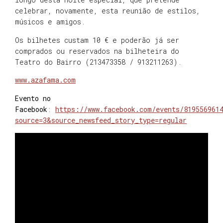
celebrar, novamente, esta reunião de estilos,
músicos e amigos.
Os bilhetes custam 10 € e poderão já ser
comprados ou reservados na bilheteira do
Teatro do Bairro (213473358 / 913211263).
www.azafama.com
Evento no
Facebook
:
https://www.facebook.com/events/819556961
source=3&source_newsfeed_story_type=regular