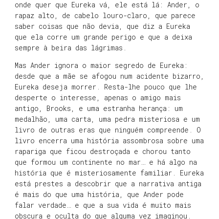
onde quer que Eureka vá, ele está lá: Ander, o
rapaz alto, de cabelo louro-claro, que parece
saber coisas que não devia, que diz a Eureka
que ela corre um grande perigo e que a deixa
sempre à beira das lágrimas.
Mas Ander ignora o maior segredo de Eureka:
desde que a mãe se afogou num acidente bizarro,
Eureka deseja morrer. Resta-lhe pouco que lhe
desperte o interesse, apenas o amigo mais
antigo, Brooks, e uma estranha herança: um
medalhão, uma carta, uma pedra misteriosa e um
livro de outras eras que ninguém compreende. O
livro encerra uma história assombrosa sobre uma
rapariga que ficou destroçada e chorou tanto
que formou um continente no mar… e há algo na
história que é misteriosamente familiar. Eureka
está prestes a descobrir que a narrativa antiga
é mais do que uma história, que Ander pode
falar verdade… e que a sua vida é muito mais
obscura e oculta do que alguma vez imaginou.