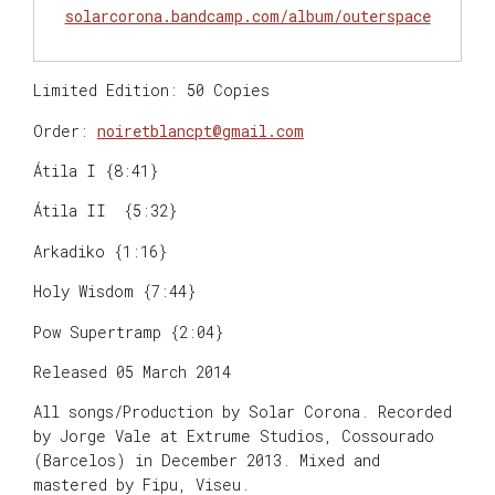
solarcorona.bandcamp.com/album/outerspace
Limited Edition: 50 Copies
Order:
noiretblancpt@gmail.com
Átila I {8:41}
Átila II {5:32}
Arkadiko {1:16}
Holy Wisdom {7:44}
Pow Supertramp {2:04}
Released 05 March 2014
All songs/Production by Solar Corona. Recorded
by Jorge Vale at Extrume Studios, Cossourado
(Barcelos) in December 2013. Mixed and
mastered by Fipu, Viseu.