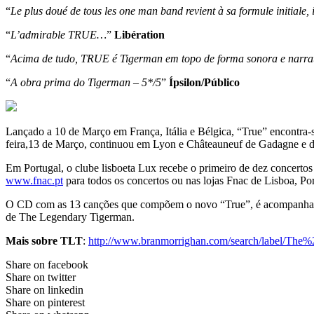
“
Le plus doué de tous les one man band revient à sa formule initiale, i
“
L’admirable TRUE…
”
Libération
“
Acima de tudo, TRUE é Tigerman em topo de forma sonora e narrat
“
A obra prima do Tigerman – 5*/5
”
Ípsilon/Público
Lançado a 10 de Março em França, Itália e Bélgica, “True” encontra-
feira,13 de Março, continuou em Lyon e Châteauneuf de Gadagne e di
Em Portugal, o clube lisboeta Lux recebe o primeiro de dez concerto
www.fnac.pt
para todos os concertos ou nas lojas Fnac de Lisboa, Por
O CD com as 13 canções que compõem o novo “True”, é acompanhado
de The Legendary Tigerman.
Mais sobre TLT
:
http://www.branmorrighan.com/search/label/Th
Share on facebook
Share on twitter
Share on linkedin
Share on pinterest