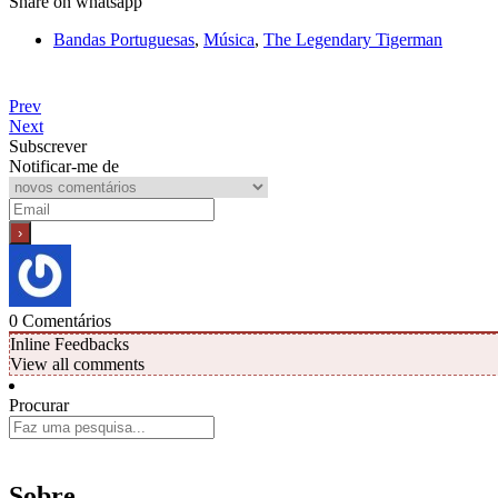
Share on whatsapp
Bandas Portuguesas
,
Música
,
The Legendary Tigerman
Prev
Next
Subscrever
Notificar-me de
0
Comentários
Inline Feedbacks
View all comments
Procurar
Sobre