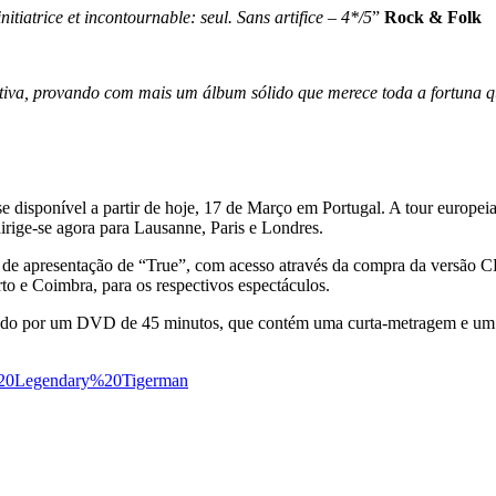
nitiatrice et incontournable: seul. Sans artifice – 4*/5
”
Rock & Folk
iva, provando com mais um álbum sólido que merece toda a fortuna q
se disponível a partir de hoje, 17 de Março em Portugal. A tour europ
rige-se agora para Lausanne, Paris e Londres.
s de apresentação de “True”, com acesso através da compra da versão C
to e Coimbra, para os respectivos espectáculos.
 por um DVD de 45 minutos, que contém uma curta-metragem e um doc
e%20Legendary%20Tigerman