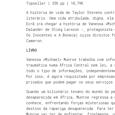
Topseller | 336 pp | 18,79€
A história de vida de Taylor Stevens contr
literário. Uma vida atribulada, digna, ela
Ecrã irá chegar a história de Vanessa «Mic
Dalander de Stieg Larsson -, protagonista 
Os Inocentes e A Boneca) cujos direitos f
Cameron.
LIVRO
Vanessa «Michael» Munroe trabalha com info
traumática numa África Central sem lei, a
todo o tipo de informações, independentem
Por isso, é agora requisitada por empresas
privados que podem pagar os seus serviços 
Quando um bilionário texano do mundo do pe
desaparecida em África, Munroe regressa a
conhece, enfrentando forças misteriosas q
destino da rapariga desaparecida. Para ter
Munroe vai ter de enfrentar, finalmente, o