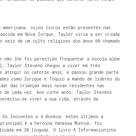
e-americana, cujos livros estão presentes nas
ascida em Nova Iorque, Taylor viria a ser criada
no seio de um culto religioso dos anos 60 chamado
e não lhe foi permitido frequentar a escola além
al, Taylor Stevens chegou a viver em três
e atingir os catorze anos, e passou grande parte
ades como Zurique e Tóquio a mando de líderes do
idar das crianças mais novas residentes nas
s de cada vez. Aos vinte anos, Taylor Stevens
permitiu-se viver a sua vida, através da
, Os Inocentes e A Boneca, estes últimos a
principal é a heroína Vanessa Munroe, foi
licada em 20 línguas. O livro A Informacionista