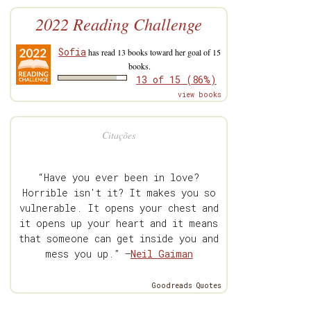
2022 Reading Challenge
Sofia
has read 13 books toward her goal of 15
books.
13 of 15 (86%)
view books
Citações
“Have you ever been in love?
Horrible isn't it? It makes you so
vulnerable. It opens your chest and
it opens up your heart and it means
that someone can get inside you and
mess you up.” —
Neil Gaiman
Goodreads Quotes