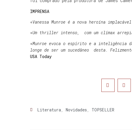
foi comprado pela produtora de James Came
IMPRENSA
«
Vanessa Munroe é a nova heroína implacável
«
Um thriller intenso, com um clímax arrepi
«
Munroe evoca o espírito e a inteligência d
longe de ser um sucedâneo desta. Felizment
USA Today
Literatura
,
Novidades
,
TOPSELLER