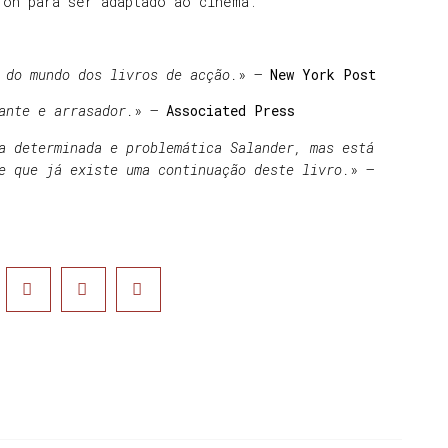
ron para ser adaptado ao cinema.
 do mundo dos livros de acção.
» –
New York Post
ante e arrasador.
» –
Associated Press
a determinada e problemática Salander, mas está
e que já existe uma continuação deste livro.
» –