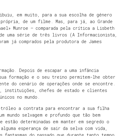
ibuiu, em muito, para a sua escolha de género
 própria, de um filme. Mas, para já, ao Grande
hael» Munroe – comparada pela crítica a Lisbeth
de uma série de três livros (A Informacionista,
oram já comprados pela produtora de James
rmação. Depois de escapar a uma infância
 sua formação e o seu treino permitem-lhe obter
ente do cenário de operações onde se encontre.
, instituições, chefes de estado e clientes
únicos no mundo.
tróleo a contrata para encontrar a sua filha
 um mundo selvagem e profundo que tão bem
ue estão determinadas em manter em segredo o
 alguma esperança de sair da selva com vida,
s fantasmas do passado que durante tanto tempo