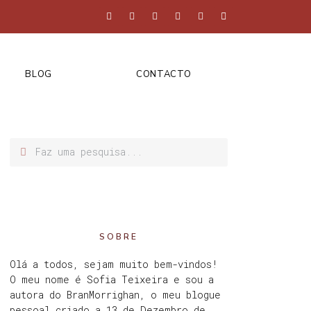
BLOG
CONTACTO
SOBRE
Olá a todos, sejam muito bem-vindos!
O meu nome é Sofia Teixeira e sou a
autora do BranMorrighan, o meu blogue
pessoal criado a 13 de Dezembro de