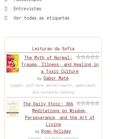
Entrevistas
Ver todas as etiquetas
Leituras da Sofia
The Myth of Normal:
Trauma, Illness, and Healing in
a Toxic Culture
Gabor Maté
by
tagged: self-care, mental-health, gabor-maté,
and currently-reading
The Daily Stoic: 366
Meditations on Wisdom,
Perseverance, and the Art of
Living
Ryan Holiday
by
tagged: currently-reading