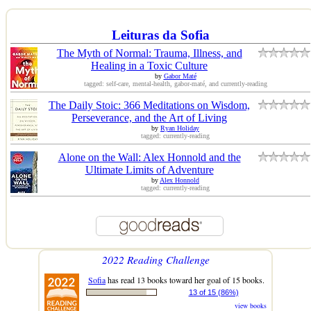
Leituras da Sofia
The Myth of Normal: Trauma, Illness, and
Healing in a Toxic Culture
by
Gabor Maté
tagged: self-care, mental-health, gabor-maté, and currently-reading
The Daily Stoic: 366 Meditations on Wisdom,
Perseverance, and the Art of Living
by
Ryan Holiday
tagged: currently-reading
Alone on the Wall: Alex Honnold and the
Ultimate Limits of Adventure
by
Alex Honnold
tagged: currently-reading
2022 Reading Challenge
Sofia
has read 13 books toward her goal of 15 books.
13 of 15 (86%)
view books