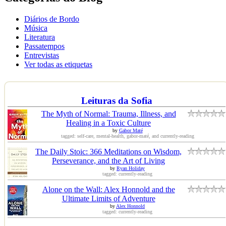
Diários de Bordo
Música
Literatura
Passatempos
Entrevistas
Ver todas as etiquetas
Leituras da Sofia
The Myth of Normal: Trauma, Illness, and
Healing in a Toxic Culture
by
Gabor Maté
tagged: self-care, mental-health, gabor-maté, and currently-reading
The Daily Stoic: 366 Meditations on Wisdom,
Perseverance, and the Art of Living
by
Ryan Holiday
tagged: currently-reading
Alone on the Wall: Alex Honnold and the
Ultimate Limits of Adventure
by
Alex Honnold
tagged: currently-reading