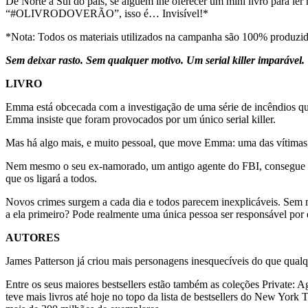
De Norte a Sul do país, se alguém lhe oferecer um mini livro para ler na
“#OLIVRODOVERÃO”, isso é… Invisível!*
*Nota: Todos os materiais utilizados na campanha são 100% produzid
Sem deixar rasto. Sem qualquer motivo. Um serial killer imparável
LIVRO
Emma está obcecada com a investigação de uma série de incêndios que
Emma insiste que foram provocados por um único serial killer.
Mas há algo mais, e muito pessoal, que move Emma: uma das vítimas 
Nem mesmo o seu ex-namorado, um antigo agente do FBI, consegue acr
que os ligará a todos.
Novos crimes surgem a cada dia e todos parecem inexplicáveis. Sem m
a ela primeiro? Pode realmente uma única pessoa ser responsável por 
AUTORES
James Patterson já criou mais personagens inesquecíveis do que qualque
Entre os seus maiores bestsellers estão também as coleções Private: 
teve mais livros até hoje no topo da lista de bestsellers do New Yo