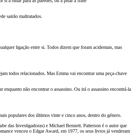
 si a olhar para as paredes, ou a pisar a frase
de sairão maltratados.
ualquer ligação entre si. Todos dizem que foram acidentais, mas
stejam todos relacionados. Mas Emma vai encontrar uma peça-chave
 enquanto não encontrar o assassino. Ou irá o assassino encontrá-la
mais populares dos últimos vinte e cinco anos, dentro do género.
be das Investigadoras) e Michael Bennett. Patterson é o autor que
 romance venceu o Edgar Award, em 1977, os seus livros já venderam