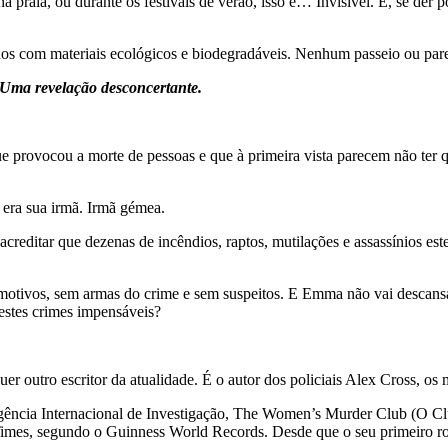
 praia, ou durante os festivais de verão, isso é… Invisível. E, se der por
os com materiais ecológicos e biodegradáveis. Nenhum passeio ou pare
. Uma revelação desconcertante.
 provocou a morte de pessoas e que à primeira vista parecem não ter q
era sua irmã. Irmã gémea.
editar que dezenas de incêndios, raptos, mutilações e assassínios e
otivos, sem armas do crime e sem suspeitos. E Emma não vai descansar
estes crimes impensáveis?
r outro escritor da atualidade. É o autor dos policiais Alex Cross, os 
Agência Internacional de Investigação, The Women’s Murder Club (O Clu
rk Times, segundo o Guinness World Records. Desde que o seu primeiro