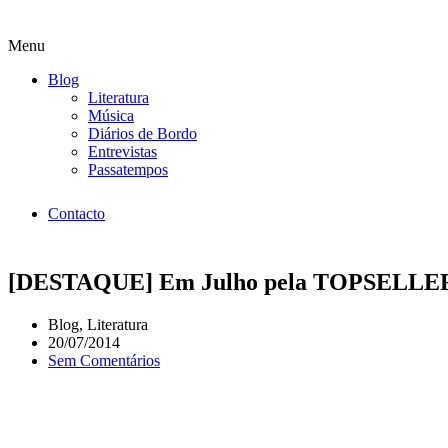
Menu
Blog
Literatura
Música
Diários de Bordo
Entrevistas
Passatempos
Contacto
[DESTAQUE] Em Julho pela TOPSELLER
Blog
,
Literatura
20/07/2014
Sem Comentários