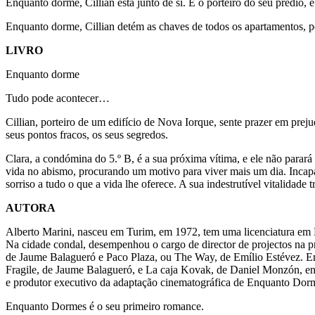
Enquanto dorme, Cillian está junto de si. É o porteiro do seu prédio, 
Enquanto dorme, Cillian detém as chaves de todos os apartamentos, po
LIVRO
Enquanto dorme
Tudo pode acontecer…
Cillian, porteiro de um edifício de Nova Iorque, sente prazer em preju
seus pontos fracos, os seus segredos.
Clara, a condómina do 5.º B, é a sua próxima vítima, e ele não parará
vida no abismo, procurando um motivo para viver mais um dia. Incapaz
sorriso a tudo o que a vida lhe oferece. A sua indestrutível vitalida
AUTORA
Alberto Marini, nasceu em Turim, em 1972, tem uma licenciatura em 
Na cidade condal, desempenhou o cargo de director de projectos na p
de Jaume Balagueró e Paco Plaza, ou The Way, de Emílio Estévez. Em 
Fragile, de Jaume Balagueró, e La caja Kovak, de Daniel Monzón, entr
e produtor executivo da adaptação cinematográfica de Enquanto Dorm
Enquanto Dormes é o seu primeiro romance.