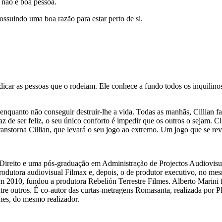
e não é boa pessoa.
ssuindo uma boa razão para estar perto de si.
dicar as pessoas que o rodeiam. Ele conhece a fundo todos os inquilinos
 enquanto não conseguir destruir-lhe a vida. Todas as manhãs, Cillian 
 de ser feliz, o seu único conforto é impedir que os outros o sejam. Cl
de transtorna Cillian, que levará o seu jogo ao extremo. Um jogo que se
Direito e uma pós-graduação em Administração de Projectos Audiovisua
rodutora audiovisual Filmax e, depois, o de produtor executivo, no m
2010, fundou a produtora Rebelión Terrestre Filmes. Alberto Marini fo
e outros. É co-autor das curtas-metragens Romasanta, realizada por Pl
es, do mesmo realizador.