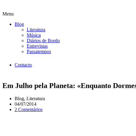
Menu
Blog
Literatura
Música
Diários de Bordo
Entrevistas
Passatempos
Contacto
Em Julho pela Planeta: «Enquanto Dormes
Blog
,
Literatura
04/07/2014
2 Comentários