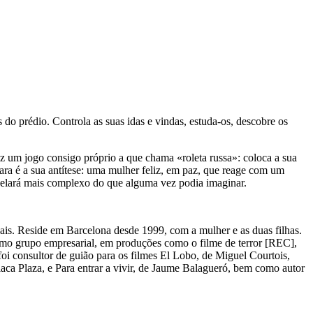
 do prédio. Controla as suas idas e vindas, estuda-os, descobre os
faz um jogo consigo próprio a que chama «roleta russa»: coloca a sua
ara é a sua antítese: uma mulher feliz, em paz, que reage com um
 revelará mais complexo do que alguma vez podia imaginar.
is. Reside em Barcelona desde 1999, com a mulher e as duas filhas.
esmo grupo empresarial, em produções como o filme de terror [REC],
i consultor de guião para os filmes El Lobo, de Miguel Courtois,
aca Plaza, e Para entrar a vivir, de Jaume Balagueró, bem como autor