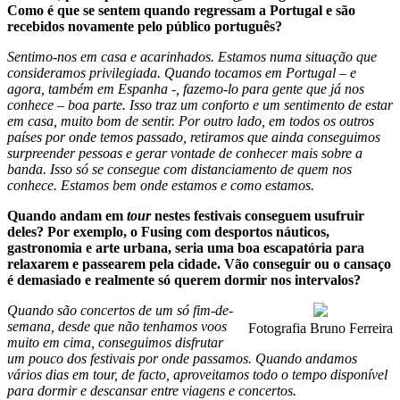
Como é que se sentem quando regressam a Portugal e são
recebidos novamente pelo público português?
Sentimo-nos em casa e acarinhados. Estamos numa situação que
consideramos privilegiada. Quando tocamos em Portugal – e
agora, também em Espanha -, fazemo-lo para gente que já nos
conhece – boa parte. Isso traz um conforto e um sentimento de estar
em casa, muito bom de sentir. Por outro lado, em todos os outros
países por onde temos passado, retiramos que ainda conseguimos
surpreender pessoas e gerar vontade de conhecer mais sobre a
banda. Isso só se consegue com distanciamento de quem nos
conhece. Estamos bem onde estamos e como estamos.
Quando andam em
tour
nestes festivais conseguem usufruir
deles? Por exemplo, o Fusing com desportos náuticos,
gastronomia e arte urbana, seria uma boa escapatória para
relaxarem e passearem pela cidade. Vão conseguir ou o cansaço
é demasiado e realmente só querem dormir nos intervalos?
Quando são concertos de um só fim-de-
semana, desde que não tenhamos voos
Fotografia Bruno Ferreira
muito em cima, conseguimos disfrutar
um pouco dos festivais por onde passamos. Quando andamos
vários dias em tour, de facto, aproveitamos todo o tempo disponível
para dormir e descansar entre viagens e concertos.