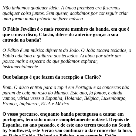
Não tínhamos qualquer ideia. A única premissa era fazermos
qualquer coisa juntos. Sem querer, acabámos por conseguir criar
uma forma muito própria de fazer música.
O Fábio Jevelim é o mais recente membro da banda, em que é
que o novo disco, Clarão, difere do anterior graças à sua
entrada na banda?
O Fábio é um músico diferente do João. O João tocava teclados, o
Fábio adiciona a guitarra aos teclados. Acabou por abrir um
pouco mais o espectro do que podíamos explorar,
instrumentalmente.
Que balanço é que fazem da recepção a Clarão?
Bom. O disco entrou para o top 4 em Portugal e os concertos não
param de cair, no resto do Mundo. Este ano, já fomos, e ainda
vamos, várias vezes a Espanha, Holanda, Bélgica, Luxemburgo,
França, Inglaterra, EUA e México.
O vosso percurso, enquanto banda portuguesa a cantar em
português, tem sido único e completamente notável. Depois de
Espanha, no ano passado, e de este ano terem tocado no South
by Southwest, este Verão vão continuar a dar concertos lá fora,
no Reino Unido, Holanda e Bélgica, por exemplo. Estão