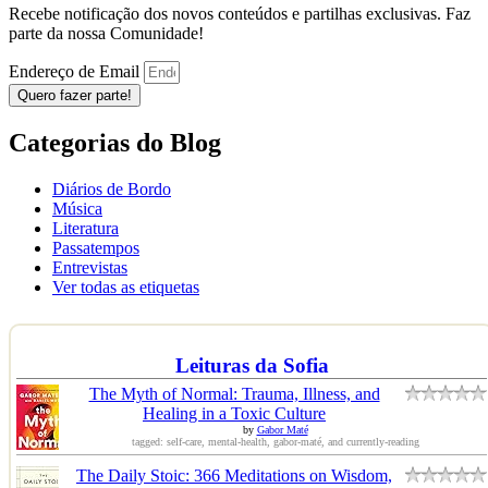
Recebe notificação dos novos conteúdos e partilhas exclusivas. Faz
parte da nossa Comunidade!
Endereço de Email
Quero fazer parte!
Categorias do Blog
Diários de Bordo
Música
Literatura
Passatempos
Entrevistas
Ver todas as etiquetas
Leituras da Sofia
The Myth of Normal: Trauma, Illness, and
Healing in a Toxic Culture
by
Gabor Maté
tagged: self-care, mental-health, gabor-maté, and currently-reading
The Daily Stoic: 366 Meditations on Wisdom,