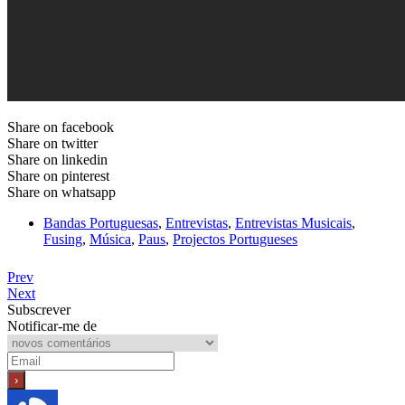
Share on facebook
Share on twitter
Share on linkedin
Share on pinterest
Share on whatsapp
Bandas Portuguesas
,
Entrevistas
,
Entrevistas Musicais
,
Fusing
,
Música
,
Paus
,
Projectos Portugueses
Prev
Next
Subscrever
Notificar-me de