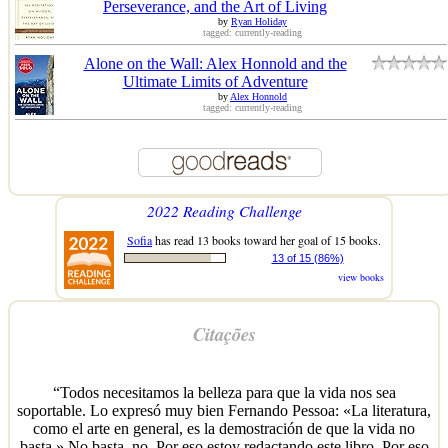
Perseverance, and the Art of Living
by
Ryan Holiday
tagged: currently-reading
Alone on the Wall: Alex Honnold and the
Ultimate Limits of Adventure
by
Alex Honnold
tagged: currently-reading
2022 Reading Challenge
Sofia
has read 13 books toward her goal of 15 books.
13 of 15 (86%)
view books
Citações
“Todos necesitamos la belleza para que la vida nos sea
soportable. Lo expresó muy bien Fernando Pessoa: «La literatura,
como el arte en general, es la demostración de que la vida no
basta.» No basta, no. Por eso estoy redactando este libro. Por eso