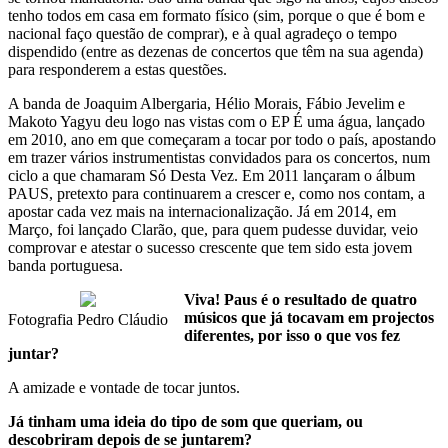
tenho todos em casa em formato físico (sim, porque o que é bom e
nacional faço questão de comprar), e à qual agradeço o tempo
dispendido (entre as dezenas de concertos que têm na sua agenda)
para responderem a estas questões.
A banda de Joaquim Albergaria, Hélio Morais, Fábio Jevelim e
Makoto Yagyu deu logo nas vistas com o EP É uma água, lançado
em 2010, ano em que começaram a tocar por todo o país, apostando
em trazer vários instrumentistas convidados para os concertos, num
ciclo a que chamaram Só Desta Vez. Em 2011 lançaram o álbum
PAUS, pretexto para continuarem a crescer e, como nos contam, a
apostar cada vez mais na internacionalização. Já em 2014, em
Março, foi lançado Clarão, que, para quem pudesse duvidar, veio
comprovar e atestar o sucesso crescente que tem sido esta jovem
banda portuguesa.
Viva! Paus é o resultado de quatro
músicos que já tocavam em projectos
Fotografia Pedro Cláudio
diferentes, por isso o que vos fez
juntar?
A amizade e vontade de tocar juntos.
Já tinham uma ideia do tipo de som que queriam, ou
descobriram depois de se juntarem?