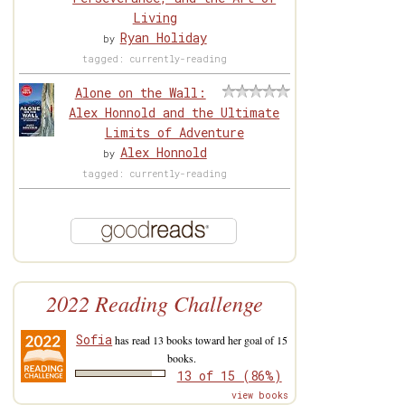
Living
Ryan Holiday
by
tagged: currently-reading
Alone on the Wall:
Alex Honnold and the Ultimate
Limits of Adventure
Alex Honnold
by
tagged: currently-reading
2022 Reading Challenge
Sofia
has read 13 books toward her goal of 15
books.
13 of 15 (86%)
view books