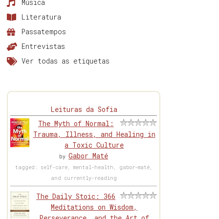
Música
Literatura
Passatempos
Entrevistas
Ver todas as etiquetas
Leituras da Sofia
The Myth of Normal:
Trauma, Illness, and Healing in
a Toxic Culture
Gabor Maté
by
tagged: self-care, mental-health, gabor-maté,
and currently-reading
The Daily Stoic: 366
Meditations on Wisdom,
Perseverance, and the Art of