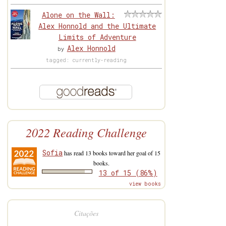
Alone on the Wall:
Alex Honnold and the Ultimate
Limits of Adventure
Alex Honnold
by
tagged: currently-reading
2022 Reading Challenge
Sofia
has read 13 books toward her goal of 15
books.
13 of 15 (86%)
view books
Citações