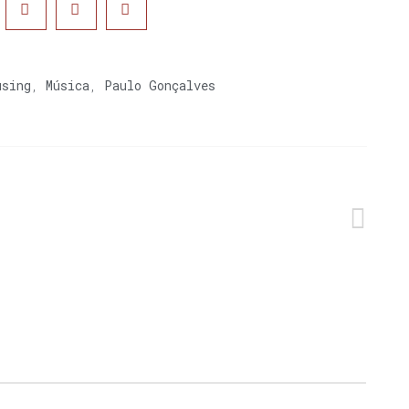
using
,
Música
,
Paulo Gonçalves