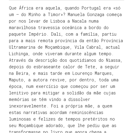
Que África era aquela, quando Portugal era «só
um – do Minho a Timor»? Manuela Gonzaga começa
por nos levar de Lisboa a Nacala numa
maravilhosa travessia oceânica a bordo do
paquete Império. Dali, com a família, partiu
para a mais remota província da então Província
Ultramarina de Moçambique, Vila Cabral, actual
Lichinga, onde viveram durante algum tempo.
Através da descrição dos quotidianos do Niassa,
depois do esbraseante calor de Tete, a seguir
na Beira, e mais tarde em Lourenço Marques,
Maputo, a autora revive, por dentro, toda uma
época, num exercício que começou por ser um
lenitivo para mitigar a solidão da mãe cujas
memórias se têm vindo a dissolver
inexoravelmente. Foi a própria mãe, a quem
estas narrativas acordam reminiscências
luminosas e felizes de tempos pretéritos no
seu Moçambique adorado, que lhe pediu que as
transformasse no livro que agora chega a