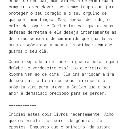
poder do seu pai, mas ela está determinada a
cumprir o seu dever, ao mesmo tempo que jura
proteger o seu coração e o seu orgulho de
qualquer humilhação. Mas, apesar de tudo, o
calor do toque de Caelen faz com que as suas
defesas derretam e ela deseja intensamente as
delícias sensuais de um marido que guarda as
suas emoções com a mesma ferocidade com que
guarda o seu clã.
Quando explode a derradeira guerra pelo legado
McCabe, o verdadeiro espírito guerreiro de
Rionna vem ao de cima. Ela irá arriscar a ira
do seu pai, a fúria dos seus inimigos e a
própria vida para provar a Caelen que o seu
amor é demasiado precioso para se perder.
____________
Iniciei estes dois livros recentemente. Acho
que os escolhi por serem de géneros tão
opostos. Enquanto que o primeiro, da autora