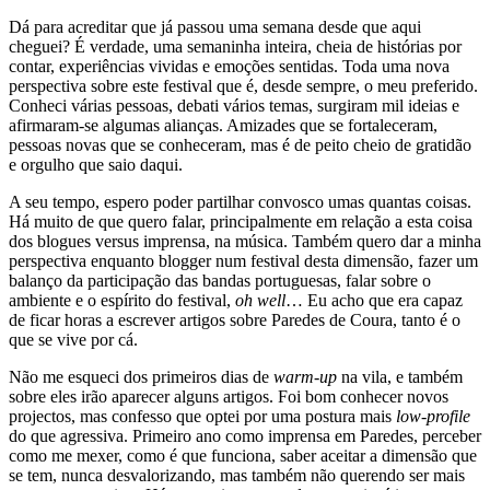
Dá para acreditar que já passou uma semana desde que aqui
cheguei? É verdade, uma semaninha inteira, cheia de histórias por
contar, experiências vividas e emoções sentidas. Toda uma nova
perspectiva sobre este festival que é, desde sempre, o meu preferido.
Conheci várias pessoas, debati vários temas, surgiram mil ideias e
afirmaram-se algumas alianças. Amizades que se fortaleceram,
pessoas novas que se conheceram, mas é de peito cheio de gratidão
e orgulho que saio daqui.
A seu tempo, espero poder partilhar convosco umas quantas coisas.
Há muito de que quero falar, principalmente em relação a esta coisa
dos blogues versus imprensa, na música. Também quero dar a minha
perspectiva enquanto blogger num festival desta dimensão, fazer um
balanço da participação das bandas portuguesas, falar sobre o
ambiente e o espírito do festival,
oh well
… Eu acho que era capaz
de ficar horas a escrever artigos sobre Paredes de Coura, tanto é o
que se vive por cá.
Não me esqueci dos primeiros dias de
warm-up
na vila, e também
sobre eles irão aparecer alguns artigos. Foi bom conhecer novos
projectos, mas confesso que optei por uma postura mais
low-profile
do que agressiva. Primeiro ano como imprensa em Paredes, perceber
como me mexer, como é que funciona, saber aceitar a dimensão que
se tem, nunca desvalorizando, mas também não querendo ser mais