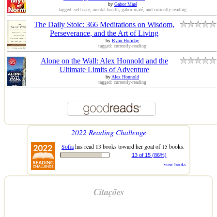
by
Gabor Maté
tagged: self-care, mental-health, gabor-maté, and currently-reading
The Daily Stoic: 366 Meditations on Wisdom,
Perseverance, and the Art of Living
by
Ryan Holiday
tagged: currently-reading
Alone on the Wall: Alex Honnold and the
Ultimate Limits of Adventure
by
Alex Honnold
tagged: currently-reading
2022 Reading Challenge
Sofia
has read 13 books toward her goal of 15 books.
13 of 15 (86%)
view books
Citações