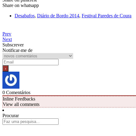
Share on whatsapp
Desabafos
,
Diário de Bordo 2014
,
Festival Paredes de Coura
Prev
Next
Subscrever
Notificar-me de
0
Comentários
Inline Feedbacks
View all comments
Procurar