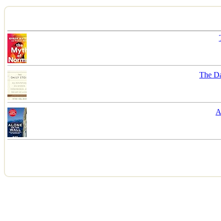
The Da
A