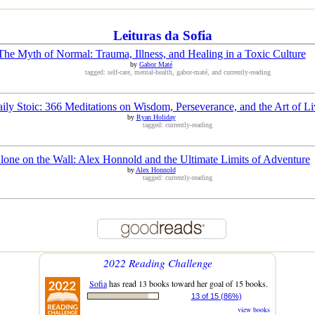
Leituras da Sofia
The Myth of Normal: Trauma, Illness, and Healing in a Toxic Culture
by
Gabor Maté
tagged: self-care, mental-health, gabor-maté, and currently-reading
ily Stoic: 366 Meditations on Wisdom, Perseverance, and the Art of Li
by
Ryan Holiday
tagged: currently-reading
lone on the Wall: Alex Honnold and the Ultimate Limits of Adventure
by
Alex Honnold
tagged: currently-reading
2022 Reading Challenge
Sofia
has read 13 books toward her goal of 15 books.
13 of 15 (86%)
view books