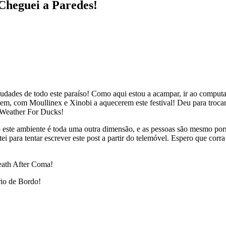
Cheguei a Paredes!
dades de todo este paraíso! Como aqui estou a acampar, ir ao computado
ontem, com Moullinex e Xinobi a aquecerem este festival! Deu para troca
e Weather For Ducks!
este ambiente é toda uma outra dimensão, e as pessoas são mesmo porre
tei para tentar escrever este post a partir do telemóvel. Espero que c
Breath After Coma!
rio de Bordo!