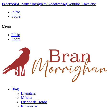
Facebook-f
Twitter
Instagram
Goodreads-g
Youtube
Envelope
Início
Sobre
Menu
Início
Sobre
Blog
Literatura
Música
Diários de Bordo
Entrevistas