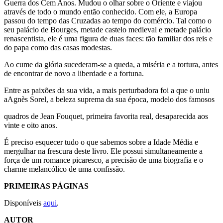
Guerra dos Cem Anos. Mudou o olhar sobre o Oriente e viajou
através de todo o mundo então conhecido. Com ele, a Europa
passou do tempo das Cruzadas ao tempo do comércio. Tal como o
seu palácio de Bourges, metade castelo medieval e metade palácio
renascentista, ele é uma figura de duas faces: tão familiar dos reis e
do papa como das casas modestas.
Ao cume da glória sucederam-se a queda, a miséria e a tortura, antes
de encontrar de novo a liberdade e a fortuna.
Entre as paixões da sua vida, a mais perturbadora foi a que o uniu
aAgnès Sorel, a beleza suprema da sua época, modelo dos famosos
quadros de Jean Fouquet, primeira favorita real, desaparecida aos
vinte e oito anos.
É preciso esquecer tudo o que sabemos sobre a Idade Média e
mergulhar na frescura deste livro. Ele possui simultaneamente a
força de um romance picaresco, a precisão de uma biografia e o
charme melancólico de uma confissão.
PRIMEIRAS PÁGINAS
Disponíveis
aqui
.
AUTOR