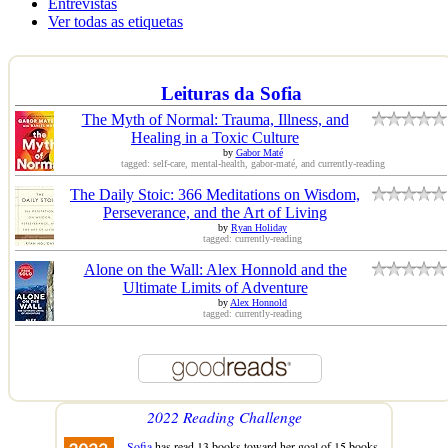
Entrevistas
Ver todas as etiquetas
Leituras da Sofia
The Myth of Normal: Trauma, Illness, and
Healing in a Toxic Culture
by
Gabor Maté
tagged: self-care, mental-health, gabor-maté, and currently-reading
The Daily Stoic: 366 Meditations on Wisdom,
Perseverance, and the Art of Living
by
Ryan Holiday
tagged: currently-reading
Alone on the Wall: Alex Honnold and the
Ultimate Limits of Adventure
by
Alex Honnold
tagged: currently-reading
2022 Reading Challenge
Sofia
has read 13 books toward her goal of 15 books.