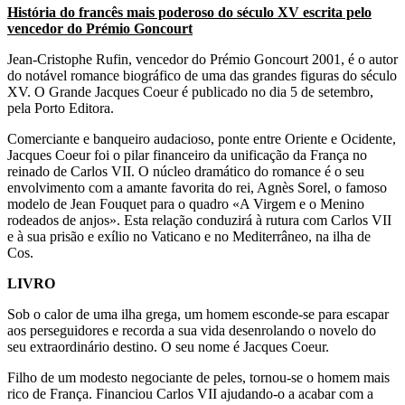
História do francês mais poderoso do século XV escrita pelo
vencedor do Prémio Goncourt
Jean-Cristophe Rufin, vencedor do Prémio Goncourt 2001, é o autor
do notável romance biográfico de uma das grandes figuras do século
XV. O Grande Jacques Coeur é publicado no dia 5 de setembro,
pela Porto Editora.
Comerciante e banqueiro audacioso, ponte entre Oriente e Ocidente,
Jacques Coeur foi o pilar financeiro da unificação da França no
reinado de Carlos VII. O núcleo dramático do romance é o seu
envolvimento com a amante favorita do rei, Agnès Sorel, o famoso
modelo de Jean Fouquet para o quadro «A Virgem e o Menino
rodeados de anjos». Esta relação conduzirá à rutura com Carlos VII
e à sua prisão e exílio no Vaticano e no Mediterrâneo, na ilha de
Cos.
LIVRO
Sob o calor de uma ilha grega, um homem esconde-se para escapar
aos perseguidores e recorda a sua vida desenrolando o novelo do
seu extraordinário destino. O seu nome é Jacques Coeur.
Filho de um modesto negociante de peles, tornou-se o homem mais
rico de França. Financiou Carlos VII ajudando-o a acabar com a