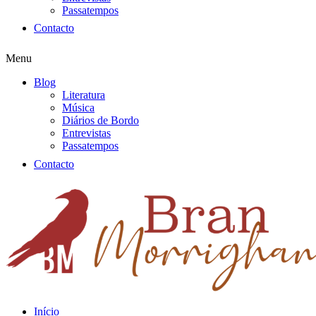
Passatempos
Contacto
Menu
Blog
Literatura
Música
Diários de Bordo
Entrevistas
Passatempos
Contacto
Início