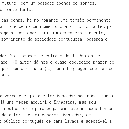
 futuro, com um passado apenas de sonhos,
ra morte lenta.
 das cenas, há no romance uma tensão permanente,
página encerra um momento dramático, ou antecipa
hega a acontecer, cria um desespero cinzento,
 sofrimento da sociedade portuguesa, passada e
edor é o romance de estreia de J. Rentes de
mago: «O autor dá-nos o quase esquecido prazer de
 par com a riqueza (…), uma linguagem que decide
por.»
 a verdade é que até ter
Montedor
nas mãos, nunca
 Há uns meses adquiri o
Ernestina
, mas sou
 impulso forte para pegar em determinados livros
a do autor, decidi esperar.
Montedor
, de
o público português de cara lavada e acessível a