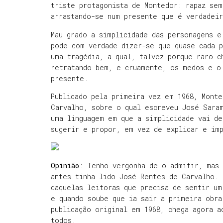
triste protagonista de Montedor: rapaz sem
arrastando-se num presente que é verdadei
Mau grado a simplicidade das personagens e
pode com verdade dizer-se que quase cada 
uma tragédia, a qual, talvez porque raro c
retratando bem, e cruamente, os medos e o
presente.
Publicado pela primeira vez em 1968, Mont
Carvalho, sobre o qual escreveu José Sara
uma linguagem em que a simplicidade vai de
sugerir e propor, em vez de explicar e im
Opinião
: Tenho vergonha de o admitir, mas
antes tinha lido José Rentes de Carvalho.
daquelas leitoras que precisa de sentir um
e quando soube que ia sair a primeira obr
publicação original em 1968, chega agora a
todos.