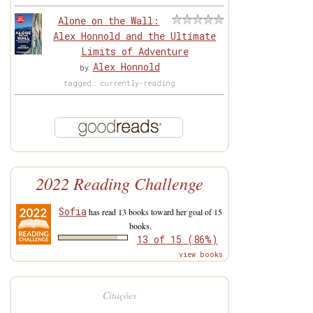
Alone on the Wall:
Alex Honnold and the Ultimate
Limits of Adventure
Alex Honnold
by
tagged: currently-reading
2022 Reading Challenge
Sofia
has read 13 books toward her goal of 15
books.
13 of 15 (86%)
view books
Citações