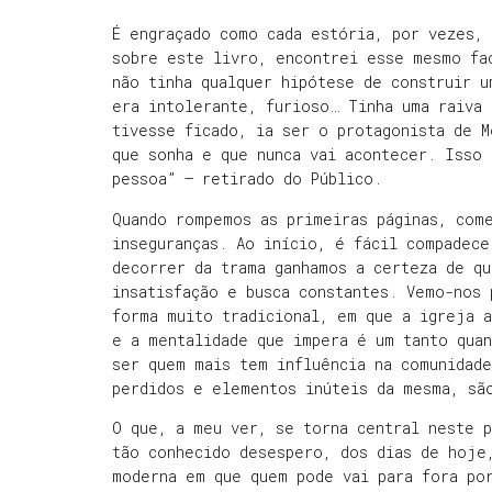
É engraçado como cada estória, por vezes,
sobre este livro, encontrei esse mesmo fa
não tinha qualquer hipótese de construir u
era intolerante, furioso… Tinha uma raiva 
tivesse ficado, ia ser o protagonista de 
que sonha e que nunca vai acontecer. Isso 
pessoa” – retirado do Público.
Quando rompemos as primeiras páginas, come
inseguranças. Ao início, é fácil compadece
decorrer da trama ganhamos a certeza de qu
insatisfação e busca constantes. Vemo-nos 
forma muito tradicional, em que a igreja a
e a mentalidade que impera é um tanto quan
ser quem mais tem influência na comunidad
perdidos e elementos inúteis da mesma, sã
O que, a meu ver, se torna central neste 
tão conhecido desespero, dos dias de hoje
moderna em que quem pode vai para fora po