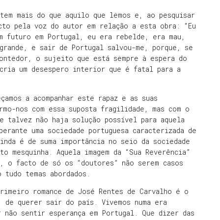
 tem mais do que aquilo que lemos e, ao pesquisar
cto pela voz do autor em relação a esta obra: “Eu
m futuro em Portugal, eu era rebelde, era mau,
grande, e sair de Portugal salvou-me, porque, se
Montedor, o sujeito que está sempre à espera do
cria um desespero interior que é fatal para a
çamos a acompanhar este rapaz e as suas
rmo-nos com essa suposta fragilidade, mas com o
e talvez não haja solução possível para aquela
perante uma sociedade portuguesa caracterizada de
inda é de suma importância no seio da sociedade
to mesquinha. Aquela imagem da “Sua Reverência”
e, o facto de só os “doutores” não serem casos
o tudo temas abordados.
primeiro romance de José Rentes de Carvalho é o
, de querer sair do país. Vivemos numa era
r não sentir esperança em Portugal. Que dizer das