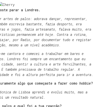
foste parar a Londres.
r artes de palco: adorava dançar, representar,
mbém escrevia bastante, fazia desporto, era
ras e jogos, fazia artesanato, falava muito, era
rísticas permanecem até hoje. Contra a rotina,
iajar, por Radio, por documentar tudo e registar
ção, mesmo a um nível académico.
-me cantora e comecei a trabalhar em bares e
os. Londres foi sempre um encantamento que eu
 cidade, sentir a cultura e arte fervilhantes, a
 E também precisava de trabalho regular. A
idade e foi a altura perfeita para ir a aventura.
puramente algo que começaste a fazer como
hobbie
?
écnica de Lisboa aprendi e evolui muito, mas a
oi um resultado natural.
m palco e qual foi a tua reacção?