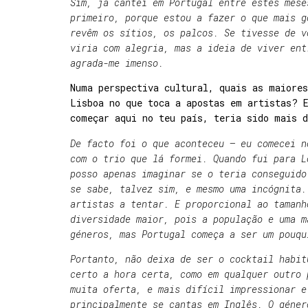
Sim, já cantei em Portugal entre estes mese
primeiro, porque estou a fazer o que mais g
revêm os sítios, os palcos. Se tivesse de v
viria com alegria, mas a ideia de viver ent
agrada-me imenso.
Numa perspectiva cultural, quais as maiores
Lisboa no que toca a apostas em artistas? E
começar aqui no teu país, teria sido mais 
De facto foi o que aconteceu – eu comecei n
com o trio que lá formei. Quando fui para L
posso apenas imaginar se o teria conseguido
se sabe, talvez sim, e mesmo uma incógnita.
artistas a tentar. E proporcional ao tamanh
diversidade maior, pois a população e uma m
géneros, mas Portugal começa a ser um pouqu
Portanto, não deixa de ser o cocktail habit
certo a hora certa, como em qualquer outro 
muita oferta, e mais difícil impressionar e
principalmente se cantas em Inglês. O géner