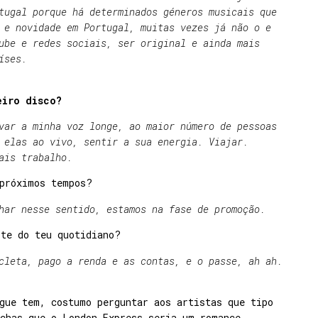
tugal porque há determinados géneros musicais que
 e novidade em Portugal, muitas vezes já não o e
ube e redes sociais, ser original e ainda mais
íses.
eiro disco?
var a minha voz longe, ao maior número de pessoas
 elas ao vivo, sentir a sua energia. Viajar.
ais trabalho.
 próximos tempos?
har nesse sentido, estamos na fase de promoção.
rte do teu quotidiano?
cleta, pago a renda e as contas, e o passe, ah ah.
gue tem, costumo perguntar aos artistas que tipo
Achas que o London Express seria um romance