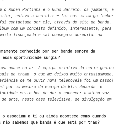
m o Ruben Portinha e o Nuno Barreto, os jammers, e
sitor, estava a assistir – foi com um amigo “beber
fui contactada por ele, através do site da banda.
lbum com um conceito definido, interessante, para
muito lisonjeada e mal conseguia acreditar na
emamente conhecido por ser banda sonora da
e essa oportunidade surgiu?
ava quase no ar. A equipa criativa da serie gostou
pais da trama, o que me deixou muito entusiasmada.
eriência de me ouvir numa telenovela foi um passo!
el por um membro da equipa da Blim Records, e
tunidade muito boa de dar a conhecer a minha voz,
 de arte, neste caso televisiva, de divulgação em
á o associam a ti ou ainda acontece como quando
s não sabemos que banda é que está por trás?