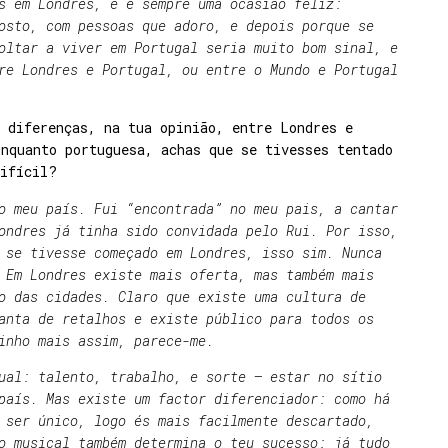
s em Londres, e é sempre uma ocasião feliz:
osto, com pessoas que adoro, e depois porque se
oltar a viver em Portugal seria muito bom sinal, e
re Londres e Portugal, ou entre o Mundo e Portugal
 diferenças, na tua opinião, entre Londres e
nquanto portuguesa, achas que se tivesses tentado
difícil?
o meu país. Fui “encontrada” no meu pais, a cantar
ondres já tinha sido convidada pelo Rui. Por isso,
 se tivesse começado em Londres, isso sim. Nunca
 Em Londres existe mais oferta, mas também mais
o das cidades. Claro que existe uma cultura de
anta de retalhos e existe público para todos os
inho mais assim, parece-me.
ual: talento, trabalho, e sorte – estar no sítio
país. Mas existe um factor diferenciador: como há
 ser único, logo és mais facilmente descartado,
o musical também determina o teu sucesso: já tudo