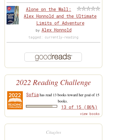
Alone on the Wall:
Alex Honnold and the Ultimate
Limits of Adventure
Alex Honnold
by
tagged: currently-reading
2022 Reading Challenge
Sofia
has read 13 books toward her goal of 15
books.
13 of 15 (86%)
view books
Citações