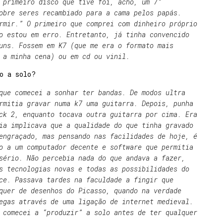
 primeiro disco que tive foi, acho, um 7”
obre seres recambiado para a cama pelos papás.
rmir.” O primeiro que comprei com dinheiro próprio
o estou em erro. Entretanto, já tinha convencido
uns. Fossem em K7 (que me era o formato mais
 a minha cena) ou em cd ou vinil.
o a solo?
que comecei a sonhar ter bandas. De modos ultra
rmitia gravar numa k7 uma guitarra. Depois, punha
ck 2, enquanto tocava outra guitarra por cima. Era
ia implicava que a qualidade do que tinha gravado
engraçado, mas pensando nas facilidades de hoje, é
o a um computador decente e software que permitia
sério. Não percebia nada do que andava a fazer,
s tecnologias novas e todas as possibilidades do
ce. Passava tardes na faculdade a fingir que
quer de desenhos do Picasso, quando na verdade
egas através de uma ligação de internet medieval.
 comecei a “produzir” a solo antes de ter qualquer