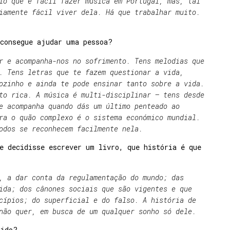
io que é fácil fazer música em Portugal, mas, tal
iamente fácil viver dela. Há que trabalhar muito.
/consegue ajudar uma pessoa?
r e acompanha-nos no sofrimento. Tens melodias que
. Tens letras que te fazem questionar a vida,
ozinho e ainda te pode ensinar tanto sobre a vida.
to rica. A música é multi-disciplinar – tens desde
e acompanha quando dás um último penteado ao
ra o quão complexo é o sistema económico mundial.
odos se reconhecem facilmente nela.
e decidisse escrever um livro, que história é que
, a dar conta da regulamentação do mundo; das
ida; dos cânones sociais que são vigentes e que
cípios; do superficial e do falso. A história de
 não quer, em busca de um qualquer sonho só dele.
rido?