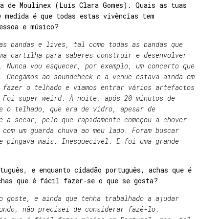
da de Moulinex (Luís Clara Gomes). Quais as tuas
e medida é que todas estas vivências tem
essoa e músico?
as bandas e lives, tal como todas as bandas que
ma cartilha para saberes construir e desenvolver
. Nunca vou esquecer, por exemplo, um concerto que
. Chegámos ao soundcheck e a venue estava ainda em
 fazer o telhado e víamos entrar vários artefactos
 Foi super weird. À noite, após 20 minutos de
e o telhado, que era de vidro, apesar de
e a secar, pelo que rapidamente começou a chover
 com um guarda chuva ao meu lado. Foram buscar
e pingava mais. Inesquecível. E foi uma grande
tuguês, e enquanto cidadão português, achas que é
chas que é fácil fazer-se o que se gosta?
o goste, e ainda que tenha trabalhado a ajudar
undo, não precisei de considerar fazê-lo.