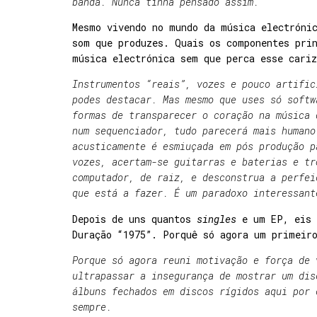
banda. Nunca tinha pensado assim.
Mesmo vivendo no mundo da música electrónic
som que produzes. Quais os componentes prin
música electrónica sem que perca esse cari
Instrumentos “reais”, vozes e pouco artific
podes destacar. Mas mesmo que uses só softw
formas de transparecer o coração na música 
num sequenciador, tudo parecerá mais humano
acusticamente é esmiuçada em pós produção p
vozes, acertam-se guitarras e baterias e tr
computador, de raiz, e desconstrua a perfei
que está a fazer. É um paradoxo interessan
Depois de uns quantos
singles
e um EP, eis 
Duração “1975”. Porquê só agora um primeir
Porque só agora reuni motivação e força de 
ultrapassar a insegurança de mostrar um dis
álbuns fechados em discos rígidos aqui por 
sempre.