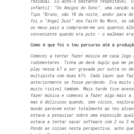
residual. Eu acho-o bastante respeitável. O
infantil: “Os Amigos do Sono”, uma canção s
Tipo “Bruno, são 10 da noite, andor para do
foi o “Angel Dust” dos Faith No More, se nã
os meus pais a comprarem-me uns quantos álb
conveniente quando era puto – o walkman era
Como é que foi o teu percurso até à produçã
Comecei a tentar fazer música em casa logo 
rudimentares. Tinha um deck duplo que me pe
play nessa k7 a ser gravada por outra no de
multipista com duas k7s. Cada layer que faz
anteriormente se fosse perdendo. Era muito 
muito risível também. Mais tarde tive acess
fazer música e comecei a fazer algo mais a 
mas é delicioso quando, sem vícios, explora
mundo parecem estar totalmente ao teu alcan
estava a pesquisar sobre uma exposição qual
estava a tentar sacar software com 2 ou 3 m
Pondo as coisas nesta perspectiva, acho que