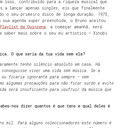
m isso, contribuído para a riqueza musical que
os a lançar apenas
singles
, eis que finalmente
ado o seu primeiro disco de longa duração,
1975
,
 sua agenda super preenchida, o Bruno aceitou
Playlist da Quinzena
, a começar amanhã, será
a saber mais sobre o seu eu artístico – Xinobi.
sica. O que seria da tua vida sem ela?
aramente tenho silêncio absoluto em casa. Há
 conseguisse viver uma vida sem música. Se a
 ou ficaria ignorante para sempre – sem
mo algumas precauções para não ficar surdo e evito
ida será insuficiente para usufruir da música que
abes-nos dizer quantos é que tens e qual deles é
ns mil. Para alguns coleccionadores este número é