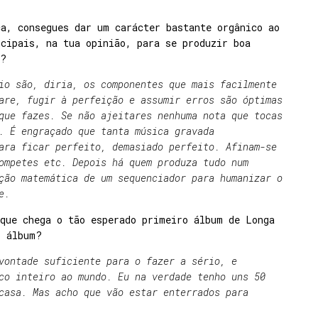
a, consegues dar um carácter bastante orgânico ao
cipais, na tua opinião, para se produzir boa
z?
io são, diria, os componentes que mais facilmente
are, fugir à perfeição e assumir erros são óptimas
que fazes. Se não ajeitares nenhuma nota que tocas
. É engraçado que tanta música gravada
ara ficar perfeito, demasiado perfeito. Afinam-se
ompetes etc. Depois há quem produza tudo num
ção matemática de um sequenciador para humanizar o
te.
que chega o tão esperado primeiro álbum de Longa
o álbum?
vontade suficiente para o fazer a sério, e
co inteiro ao mundo. Eu na verdade tenho uns 50
casa. Mas acho que vão estar enterrados para