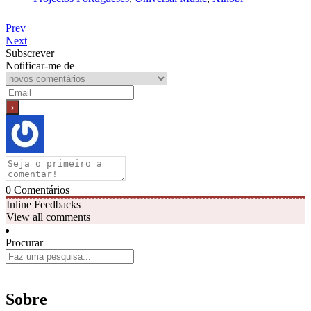
Prev
Next
Subscrever
Notificar-me de
0
Comentários
Inline Feedbacks
View all comments
Procurar
Sobre