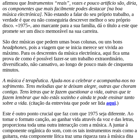
afirmou que
Instrumentos “reais”, vozes e pouco artificio são, diria,
os componentes que mais facilmente podes destacar [na boa
música electrónica]
. Não estando a falar do seu próprio trabalho, a
verdade é que eu não conseguiria descrever melhor o seu próprio
disco. «1975», ano marcante para a sua família, dá o título a este que
promete ser um disco memorável na sua carreira.
São dez músicas que pedem umas boas colunas, ou uns bons
headphones
, pois a viagem que se inicia merece ser vivida ao
máximo. Para os descrentes da música electrónica, aqui fica uma
prova de como é possível fazer-se um trabalho extraordinário,
diversificado, não cansativo, ao longo de pouco mais de cinquenta
minutos.
A música é terapêutica. Ajuda-nos a celebrar e acompanha-nos no
sofrimento. Tens melodias que te deixam alegre, outras que choram
contigo. Tens letras que te fazem questionar a vida, outras que te
fazem lembrar que não estás sozinho e ainda te pode ensinar tanto
sobre a vida.
(citação da entrevista que pode ser lida
aqui
.)
Este é outro ponto crucial que faz com que 1975 seja diferente. Ao
tomar o formato canção, ao ganhar vida através da voz e das letras,
proporciona toda uma outra interacção com a música. A juntar à
componente orgânica do som, com os tais instrumentos reais como a
guitarra, esta componente lírica traz uma riqueza rara à música dita