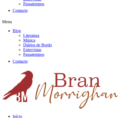
Passatempos
Contacto
Menu
Blog
Literatura
Música
Diários de Bordo
Entrevistas
Passatempos
Contacto
Início