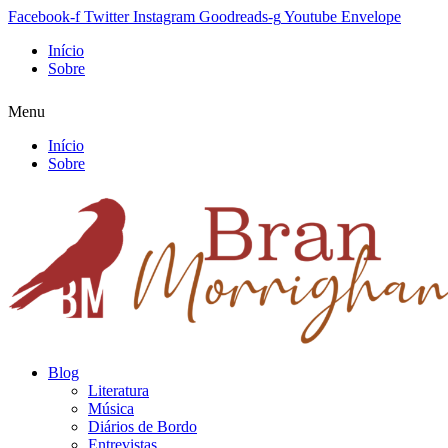
Facebook-f
Twitter
Instagram
Goodreads-g
Youtube
Envelope
Início
Sobre
Menu
Início
Sobre
Blog
Literatura
Música
Diários de Bordo
Entrevistas