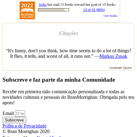
Sofia
has read 13 books toward her goal of 15 books.
13 of 15 (86%)
view books
Citações
“It's funny, don't you think, how time seems to do a lot of things?
It flies, it tells, and worst of all, it runs out.” —
Markus Zusak
Goodreads Quotes
Subscreve e faz parte da minha Comunidade
Recebe em primeira mão comunicação personalizada e todas as
novidades culturais e pessoais do BranMorrighan. Obrigada pelo teu
apoio!
Email
Subscreve
Política de Privacidade
© Bran Morrighan 2020