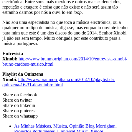
electrónica. Entre sons mais mexidos e outros mais cadenciados,
repetição e exagero é coisa que não existe e não será assim tão
estranho darmos por nós a ouvi-lo em
loop
.
Não sou uma especialista no que toca a música electrónica, ou a
qualquer outro tipo de música, diga-se, mas enquanto ouvinte tenho
para mim que este é um dos discos do ano de 2014. Senhor Xinobi,
já não era sem tempo. Muito obrigada por este contributo para a
música portuguesa.
Entrevista
Xinobi:
http://www.branmorrighan.com/2014/10/entrevista-xinobi-
bruno-cardoso-musico.html
Playlist da Quinzena
Xinobi
:
http://www.branmorrighan.com/2014/10/playlist-da-
quinzena-16-31-de-outubro.html
Share on facebook
Share on twitter
Share on linkedin
Share on pinterest
Share on whatsapp
As Minhas Músicas
,
Música
,
Opinião Blog Morrighan
,
Projectos Portugueses
,
Universal Music
,
Xinobi