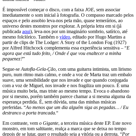
É impossível começar o disco, com a faixa
JOE
, sem associar
imediatamente o som inicial à fotografia. O compasso marcado pelos
espaços e pelo assobio leva-nos pela mão, quase temerários, ao
universo destes monstros por explorar. A própria letra em si (já
publicada
aqui
), leva-nos por um imaginário sombrio, satírico, até
mesmo folclórico. Também o
vídeo
, editado por Hugo Martins a
partir de clips de The Lodger: A Story of the London Fog (1927)
por Alfred Hitchcock complementa essa experiência sensitiva – “
E
agora que está tudo feito, / Onde é que vou enaltecer a minha
pequenez?
”
Segue-se
Autofla-Gela-Ção
, com uma guitarra intimista, um lirismo
puro, num ritmo mais calmo, e onde a voz de Marta traz um embalo
suave, uma sensibilidade que nos invade e que quando conjugada
com a voz de Miguel, nos invade e nos fragiliza um pouco. É uma
música muito bela, mas triste ao mesmo tempo. Evoca o abandono
por si mesmo, porém também parece chamar a si mesma alguma da
esperança perdida. É, sem dúvida, uma das minhas músicas
preferidas. “
Ao menos que um dia alguém siga as pegadas… / Eu
destranco a porta trancada.
“
Em contraste, vem
o Gigante
, a terceira música deste EP. Este novo
monstro, em tom saltitante, realça a marca que se deixa no tempo
depois de se lutar, quer o resultado seja a vitória ou a derrota. “
Por