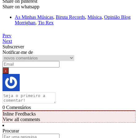
Share on pinterest
Share on whatsapp
As Minhas Músicas
,
Biruta Records
,
Música
,
Opinião Blog
Morrighan
,
Tio Rex
Prev
Next
Subscrever
Notificar-me de
0
Comentários
Inline Feedbacks
View all comments
Procurar