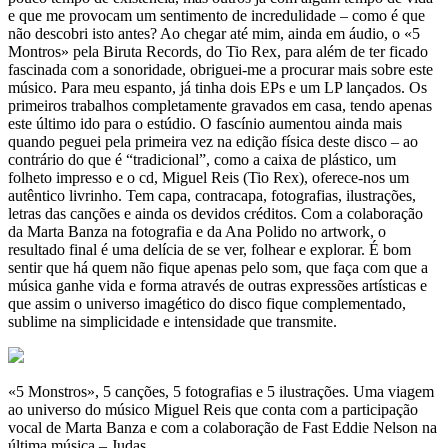
e que me provocam um sentimento de incredulidade – como é que
não descobri isto antes? Ao chegar até mim, ainda em áudio, o «5
Montros» pela Biruta Records, do Tio Rex, para além de ter ficado
fascinada com a sonoridade, obriguei-me a procurar mais sobre este
músico. Para meu espanto, já tinha dois EPs e um LP lançados. Os
primeiros trabalhos completamente gravados em casa, tendo apenas
este último ido para o estúdio. O fascínio aumentou ainda mais
quando peguei pela primeira vez na edição física deste disco – ao
contrário do que é “tradicional”, como a caixa de plástico, um
folheto impresso e o cd, Miguel Reis (Tio Rex), oferece-nos um
autêntico livrinho. Tem capa, contracapa, fotografias, ilustrações,
letras das canções e ainda os devidos créditos. Com a colaboração
da Marta Banza na fotografia e da Ana Polido no artwork, o
resultado final é uma delícia de se ver, folhear e explorar. É bom
sentir que há quem não fique apenas pelo som, que faça com que a
música ganhe vida e forma através de outras expressões artísticas e
que assim o universo imagético do disco fique complementado,
sublime na simplicidade e intensidade que transmite.
«5 Monstros», 5 canções, 5 fotografias e 5 ilustrações. Uma viagem
ao universo do músico Miguel Reis que conta com a participação
vocal de Marta Banza e com a colaboração de Fast Eddie Nelson na
última música – Judas.