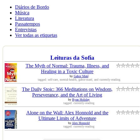
Diários de Bordo
Música
Literatura
Passatempos
Entrevistas
Ver todas as etiquetas
Leituras da Sofia
The Myth of Normal: Trauma, Illness, and
Healing in a Toxic Culture
by
Gabor Maté
tagged: self-care, mental-health, gabor-maté, and currently-reading
The Daily Stoic: 366 Meditations on Wisdom,
Perseverance, and the Art of Living
by
Ryan Holiday
tagged: currently-reading
Alone on the Wall: Alex Honnold and the
Ultimate Limits of Adventure
by
Alex Honnold
tagged: currently-reading