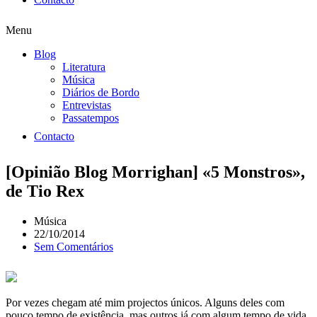
Menu
Blog
Literatura
Música
Diários de Bordo
Entrevistas
Passatempos
Contacto
[Opinião Blog Morrighan] «5 Monstros»,
de Tio Rex
Música
22/10/2014
Sem Comentários
Por vezes chegam até mim projectos únicos. Alguns deles com
pouco tempo de existência, mas outros já com algum tempo de vida