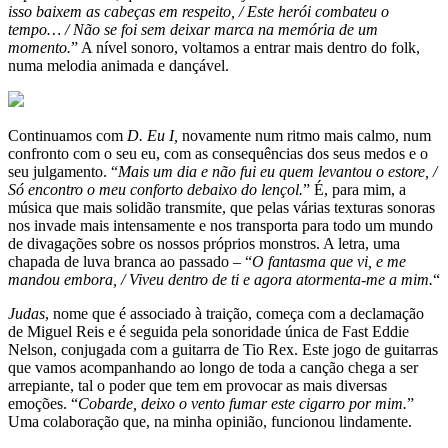
isso baixem as cabeças em respeito, / Este herói combateu o
tempo… / Não se foi sem deixar marca na memória de um
momento.
” A nível sonoro, voltamos a entrar mais dentro do folk,
numa melodia animada e dançável.
Continuamos com
D. Eu I,
novamente num ritmo mais calmo, num
confronto com o seu eu, com as consequências dos seus medos e o
seu julgamento. “
Mais um dia e não fui eu quem levantou o estore, /
Só encontro o meu conforto debaixo do lençol.
” É, para mim, a
música que mais solidão transmite, que pelas várias texturas sonoras
nos invade mais intensamente e nos transporta para todo um mundo
de divagações sobre os nossos próprios monstros. A letra, uma
chapada de luva branca ao passado – “
O fantasma que vi, e me
mandou embora, / Viveu dentro de ti e agora atormenta-me a mim.
“
Judas
, nome que é associado à traição, começa com a declamação
de Miguel Reis e é seguida pela sonoridade única de Fast Eddie
Nelson, conjugada com a guitarra de Tio Rex. Este jogo de guitarras
que vamos acompanhando ao longo de toda a canção chega a ser
arrepiante, tal o poder que tem em provocar as mais diversas
emoções. “
Cobarde, deixo o vento fumar este cigarro por mim.
”
Uma colaboração que, na minha opinião, funcionou lindamente.