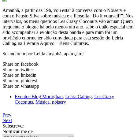
Amanhã, a partir das 19h, vou estar à conversa com o Noiserv e
com o Fausto Silva sobre música e a filosofia “Do it yourself!”. Nos
intervalos, os meus queridos Les Crazy Coconuts vão actuar. Quem
frequenta o blogue há pelo menos um ano, sabe o quão especial tem
sido acompanhar a evolução desta banda e para mim foi um
privilégio enorme ter sido convidada para esta sessão do Leiria
Calling na Livraria Aquivo – Bens Culturais.
Se andarem por Leiria amanhã, apareçam!
Share on facebook
Share on twitter
Share on linkedin
Share on pinterest
Share on whatsapp
Eventos Blog Morrighan
,
Leiria Calling
,
Les Crazy
Coconuts
,
Música
,
noiserv
Prev
Next
Subscrever
Notificar-me de