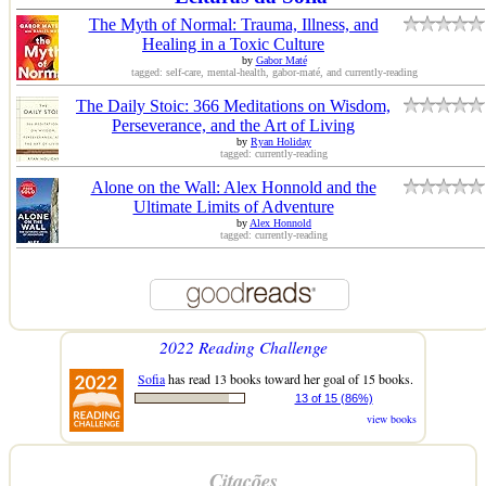
The Myth of Normal: Trauma, Illness, and
Healing in a Toxic Culture
by
Gabor Maté
tagged: self-care, mental-health, gabor-maté, and currently-reading
The Daily Stoic: 366 Meditations on Wisdom,
Perseverance, and the Art of Living
by
Ryan Holiday
tagged: currently-reading
Alone on the Wall: Alex Honnold and the
Ultimate Limits of Adventure
by
Alex Honnold
tagged: currently-reading
2022 Reading Challenge
Sofia
has read 13 books toward her goal of 15 books.
13 of 15 (86%)
view books
Citações