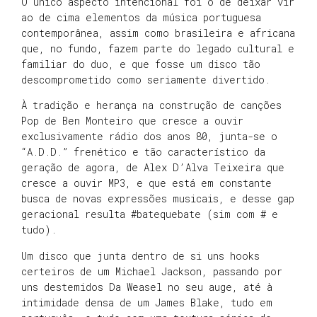
O único aspecto intencional foi o de deixar vir
ao de cima elementos da música portuguesa
contemporânea, assim como brasileira e africana
que, no fundo, fazem parte do legado cultural e
familiar do duo, e que fosse um disco tão
descomprometido como seriamente divertido.
À tradição e herança na construção de canções
Pop de Ben Monteiro que cresce a ouvir
exclusivamente rádio dos anos 80, junta-se o
“A.D.D.” frenético e tão característico da
geração de agora, de Alex D’Alva Teixeira que
cresce a ouvir MP3, e que está em constante
busca de novas expressões musicais, e desse gap
geracional resulta #batequebate (sim com # e
tudo).
Um disco que junta dentro de si uns hooks
certeiros de um Michael Jackson, passando por
uns destemidos Da Weasel no seu auge, até à
intimidade densa de um James Blake, tudo em