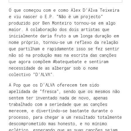
O que começou com e como Alex D’Alva Teixeira
e viu nascer o E.P. “Não é um projecto”
produzido por Ben Monteiro tornou-se em algo
maior. A colaboração dos dois artistas que
inicialmente daria fruto a um longa duração em
nome próprio, tornou-se um reflexo da relação
que partilham e rapidamente isso se fez sentir
não só na produção mas na escrita das canções
que agora compõem #batequebate e sentiram
necessidade de as albergar sob o nome
colectivo “D’ΛLVΛ”.
A Pop que os D’ΛLVΛ oferecem tem sido
apelidada de “fresca”, sendo que os mesmos não
sentem ter inventado nada de novo, apenas
trabalhado com a seriedade que as canções
merecem, e divertindo-se bastante durante o
processo, para chegar a um resultado totalmente
descomprometido mas honesto, e no mínimo
eclético, esperando que as suas canções sejam