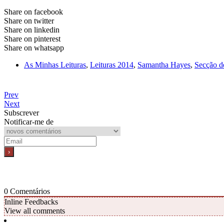
Share on facebook
Share on twitter
Share on linkedin
Share on pinterest
Share on whatsapp
As Minhas Leituras
,
Leituras 2014
,
Samantha Hayes
,
Secção de
Prev
Next
Subscrever
Notificar-me de
0
Comentários
Inline Feedbacks
View all comments