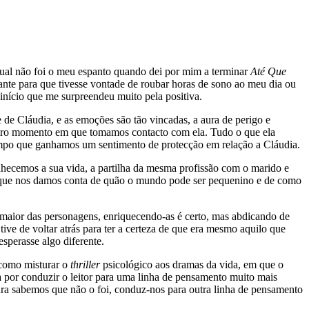
Qual não foi o meu espanto quando dei por mim a terminar
Até Que
nte para que tivesse vontade de roubar horas de sono ao meu dia ou
 início que me surpreendeu muito pela positiva.
 de Cláudia, e as emoções são tão vincadas, a aura de perigo e
imeiro momento em que tomamos contacto com ela. Tudo o que ela
 tempo que ganhamos um sentimento de protecção em relação a Cláudia.
nhecemos a sua vida, a partilha da mesma profissão com o marido e
e é que nos damos conta de quão o mundo pode ser pequenino e de como
maior das personagens, enriquecendo-as é certo, mas abdicando de
ve de voltar atrás para ter a certeza de que era mesmo aquilo que
sperasse algo diferente.
 como misturar o
thriller
psicológico aos dramas da vida, em que o
a por conduzir o leitor para uma linha de pensamento muito mais
tura sabemos que não o foi, conduz-nos para outra linha de pensamento