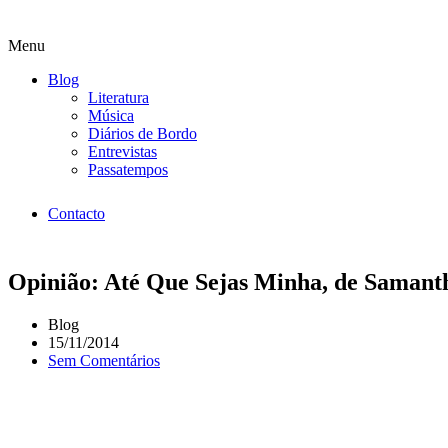
Menu
Blog
Literatura
Música
Diários de Bordo
Entrevistas
Passatempos
Contacto
Opinião: Até Que Sejas Minha, de Samant
Blog
15/11/2014
Sem Comentários