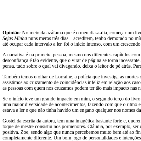
Opinião
: No meio da azáfama que é o meu dia-a-dia, começar um liv
Sejas Minha
nuns meros três dias – acreditem, tenho demorado no mí
até ocupar cada intervalo a ler, foi o início intenso, com um crescen
A narrativa é na primeira pessoa, mesmo nos diferentes capítulos com 
desconfiança é tão evidente, que o virar de página se torna incessan
pensa, tudo sobre o qual vai divagando, deixa o leitor de pé atrás.
Também temos o olhar de Lorraine, a polícia que investiga as mortes 
assistimos ao cruzamento de coincidências infeliz em relação aos ca
as pessoas com quem nos cruzamos podem ter tão mais impacto nas n
Se o início teve um grande impacto em mim, o segundo terço do livr
uma maior diversidade de acontecimentos, fazendo com que o ritmo esm
estava a ler e que não tinha havido um engano qualquer nos nomes da
Gostei da escrita da autora, tem uma imagética bastante forte e, que
toque de mestre consistiu nos pormenores. Cláudia, por exemplo, ser 
positiva. Zoe, sendo algo que nunca percebemos muito bem até ao fina
completamente diferente. Um bom jogo de personalidades e intenções q