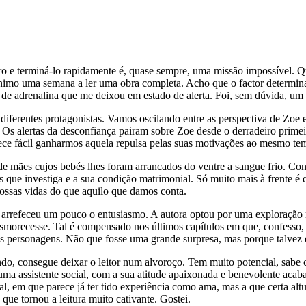
ro e terminá-lo rapidamente é, quase sempre, uma missão impossível. 
nimo uma semana a ler uma obra completa. Acho que o factor determina
do de adrenalina que me deixou em estado de alerta. Foi, sem dúvida, um
diferentes protagonistas. Vamos oscilando entre as perspectiva de Zoe e
te. Os alertas da desconfiança pairam sobre Zoe desde o derradeiro pr
 Parece fácil ganharmos aquela repulsa pelas suas motivações ao mesmo
de mães cujos bebés lhes foram arrancados do ventre a sangue frio. Co
sos que investiga e a sua condição matrimonial. Só muito mais à frent
ossas vidas do que aquilo que damos conta.
o arrefeceu um pouco o entusiasmo. A autora optou por uma exploração 
orecesse. Tal é compensado nos últimos capítulos em que, confesso, ti
s personagens. Não que fosse uma grande surpresa, mas porque talvez e
rendo, consegue deixar o leitor num alvoroço. Tem muito potencial, sabe
uma assistente social, com a sua atitude apaixonada e benevolente acab
l, em que parece já ter tido experiência como ama, mas a que certa al
ue tornou a leitura muito cativante. Gostei.