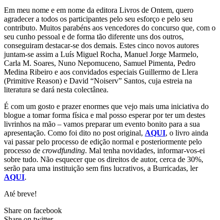
Em meu nome e em nome da editora Livros de Ontem, quero
agradecer a todos os participantes pelo seu esforço e pelo seu
contributo. Muitos parabéns aos vencedores do concurso que, com o
seu cunho pessoal e de forma tão diferente uns dos outros,
conseguiram destacar-se dos demais. Estes cinco novos autores
juntam-se assim a Luís Miguel Rocha, Manuel Jorge Marmelo,
Carla M. Soares, Nuno Nepomuceno, Samuel Pimenta, Pedro
Medina Ribeiro e aos convidados especiais Guillermo de Llera
(Primitive Reason) e David “Noiserv” Santos, cuja estreia na
literatura se dará nesta colectânea.
É com um gosto e prazer enormes que vejo mais uma iniciativa do
blogue a tomar forma física e mal posso esperar por ter um destes
livrinhos na mão – vamos preparar um evento bonito para a sua
apresentação. Como foi dito no post original,
AQUI
, o livro ainda
vai passar pelo processo de edição normal e posteriormente pelo
processo de
crowdfunding
. Mal tenha novidades, informar-vos-ei
sobre tudo. Não esquecer que os direitos de autor, cerca de 30%,
serão para uma instituição sem fins lucrativos, a Burricadas, ler
AQUI
.
Até breve!
Share on facebook
Share on twitter