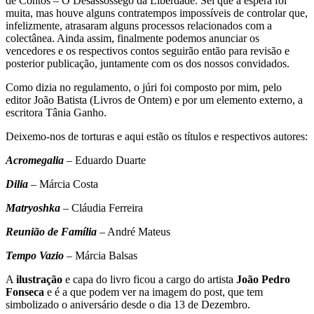
de Contos – O Desassossego da Liberdade. Sei que a espera foi
muita, mas houve alguns contratempos impossíveis de controlar que,
infelizmente, atrasaram alguns processos relacionados com a
colectânea. Ainda assim, finalmente podemos anunciar os
vencedores e os respectivos contos seguirão então para revisão e
posterior publicação, juntamente com os dos nossos convidados.
Como dizia no regulamento, o júri foi composto por mim, pelo
editor João Batista (Livros de Ontem) e por um elemento externo, a
escritora Tânia Ganho.
Deixemo-nos de torturas e aqui estão os títulos e respectivos autores:
Acromegalia
– Eduardo Duarte
Dilia
– Márcia Costa
Matryoshka
– Cláudia Ferreira
Reunião de Família
– André Mateus
Tempo Vazio
– Márcia Balsas
A
ilustração
e capa do livro ficou a cargo do artista
João Pedro
Fonseca
e é a que podem ver na imagem do post, que tem
simbolizado o aniversário desde o dia 13 de Dezembro.