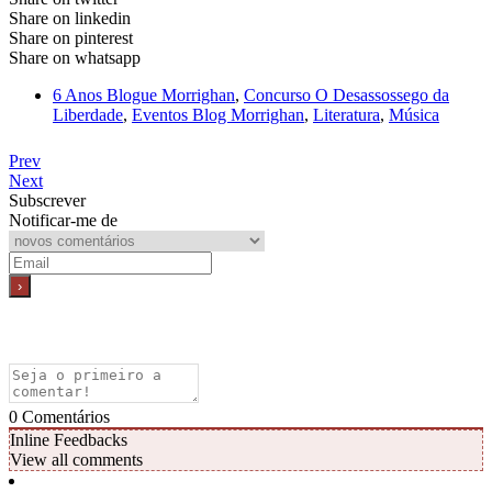
Share on linkedin
Share on pinterest
Share on whatsapp
6 Anos Blogue Morrighan
,
Concurso O Desassossego da
Liberdade
,
Eventos Blog Morrighan
,
Literatura
,
Música
Prev
Next
Subscrever
Notificar-me de
0
Comentários
Inline Feedbacks
View all comments