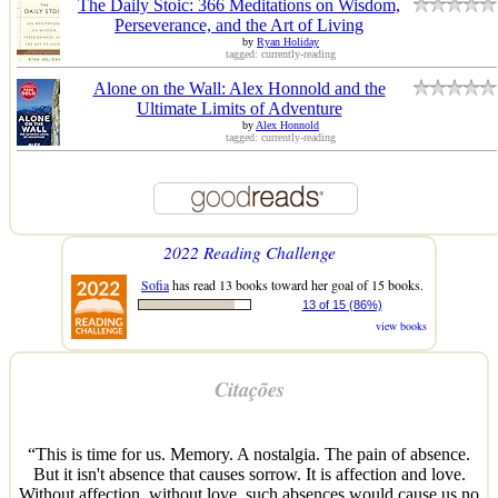
The Daily Stoic: 366 Meditations on Wisdom,
Perseverance, and the Art of Living
by
Ryan Holiday
tagged: currently-reading
Alone on the Wall: Alex Honnold and the
Ultimate Limits of Adventure
by
Alex Honnold
tagged: currently-reading
2022 Reading Challenge
Sofia
has read 13 books toward her goal of 15 books.
13 of 15 (86%)
view books
Citações
“This is time for us. Memory. A nostalgia. The pain of absence.
But it isn't absence that causes sorrow. It is affection and love.
Without affection, without love, such absences would cause us no