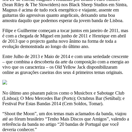
(Sean Riley & The Slowriders) nos Black Sheep Studios em Sintra,
Magnus é acima de tudo rock energético e viajante, assente em
guitarras tão agressivas quanto angelicais, deixando uma boa
amostra daquilo que podemos esperar da jovem banda de Lisboa.
Filipe e Guilherme começam a tocar juntos em janeiro de 2011, mas
é com a chegada de Miguel em junho de 2011 e Henrique em abril
de 2013 que o projecto ganha novo ânimo na forma de toda a
evolução demonstrada ao longo do último ano.
Entre Julho de 2013 e Maio de 2014 e com uma seriedade crescente
– que combina a descoberta da arte da composição com a energia ao
vivo que os caracteriza – os Old Yellow Jack disponibilizaram
online as gravações caseiras dos seus 4 primeiros temas originais.
No último ano pisaram palcos como o Musicbox e Sabotage Club
(Lisboa); O Meu Mercedes Bar (Porto); Octubrus Bar (Setúbal); e
Festival Por Estas Bandas 2014 (Cem Soldos, Tomar).
“Shoot the Moon”, um dos temas mais aclamados da banda, viajou
até ao fórum brasileiro “Tenho Mais Discos que Amigos”, valendo a
referência da banda no artigo “20 bandas de Portugal que você
deveria conhecer.”