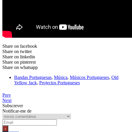
Share on facebook
Share on twitter
Share on linkedin
Share on pinterest
Share on whatsapp
Bandas Portuguesas
,
Música
,
Músicos Portugueses
,
Old
Yellow Jack
,
Projectos Portugueses
Prev
Next
Subscrever
Notificar-me de