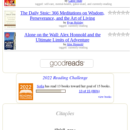
by
Gabor Maté
tagged: self-care, mental-health, gabor-maté, and currently-reading
The Daily Stoic: 366 Meditations on Wisdom,
Perseverance, and the Art of Living
by
Ryan Holiday
tagged: currently-reading
Alone on the Wall: Alex Honnold and the
Ultimate Limits of Adventure
by
Alex Honnold
tagged: currently-reading
2022 Reading Challenge
Sofia
has read 13 books toward her goal of 15 books.
13 of 15 (86%)
view books
Citações