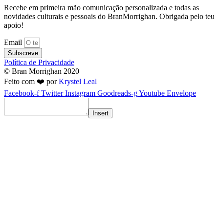
Recebe em primeira mão comunicação personalizada e todas as
novidades culturais e pessoais do BranMorrighan. Obrigada pelo teu
apoio!
Email
Subscreve
Política de Privacidade
© Bran Morrighan 2020
Feito com ❤️ por
Krystel Leal
Facebook-f
Twitter
Instagram
Goodreads-g
Youtube
Envelope
Insert