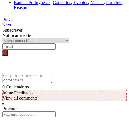
Bandas Portuguesas
,
Concertos
,
Eventos
,
Música
,
Primitive
Reason
Prev
Next
Subscrever
Notificar-me de
0
Comentários
Inline Feedbacks
View all comments
Procurar