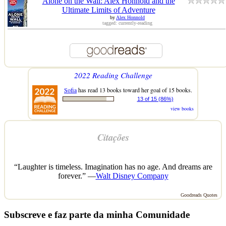
Alone on the Wall: Alex Honnold and the
Ultimate Limits of Adventure
by
Alex Honnold
tagged: currently-reading
2022 Reading Challenge
Sofia
has read 13 books toward her goal of 15 books.
13 of 15 (86%)
view books
Citações
“Laughter is timeless. Imagination has no age. And dreams are
forever.” —
Walt Disney Company
Goodreads Quotes
Subscreve e faz parte da minha Comunidade