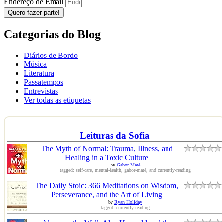
Endereço de Email
Quero fazer parte!
Categorias do Blog
Diários de Bordo
Música
Literatura
Passatempos
Entrevistas
Ver todas as etiquetas
Leituras da Sofia
The Myth of Normal: Trauma, Illness, and
Healing in a Toxic Culture
by
Gabor Maté
tagged: self-care, mental-health, gabor-maté, and currently-reading
The Daily Stoic: 366 Meditations on Wisdom,
Perseverance, and the Art of Living
by
Ryan Holiday
tagged: currently-reading