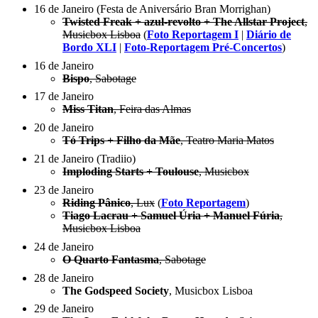
16 de Janeiro (Festa de Aniversário Bran Morrighan)
Twisted Freak + azul-revolto + The Allstar Project
,
Musicbox Lisboa
(
Foto Reportagem I
|
Diário de
Bordo XLI
|
Foto-Reportagem Pré-Concertos
)
16 de Janeiro
Bispo
, Sabotage
17 de Janeiro
Miss Titan
, Feira das Almas
20 de Janeiro
Tó Trips + Filho da Mãe
, Teatro Maria Matos
21 de Janeiro (Tradiio)
Imploding Starts + Toulouse
, Musicbox
23 de Janeiro
Riding Pânico
, Lux
(
Foto Reportagem
)
Tiago Lacrau + Samuel Úria + Manuel Fúria
,
Musicbox Lisboa
24 de Janeiro
O Quarto Fantasma
, Sabotage
28 de Janeiro
The Godspeed Society
, Musicbox Lisboa
29 de Janeiro