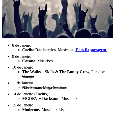
8 de Janeiro
Coelho Radioactivo
, Musicbox
(
Foto Reportagem
)
9 de Janeiro
Corona
, Musicbox
10 de Janeiro
The Walks
+
Skills & The Bunny Crew
, Paradise
Garage
11 de Janeiro
Não Simão
, Maga Sessions
14 de Janeiro (Tradiio)
MGDRV + Darksunn
, Musicbox
15 de Janeiro
Modernos
, Musicbox Lisboa