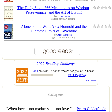
tagged: self-care, mental-health, gabor-maté, and currently-reading
The Daily Stoic: 366 Meditations on Wisdom,
Perseverance, and the Art of Living
by
Ryan Holiday
tagged: currently-reading
Alone on the Wall: Alex Honnold and the
Ultimate Limits of Adventure
by
Alex Honnold
tagged: currently-reading
2022 Reading Challenge
Sofia
has read 13 books toward her goal of 15 books.
13 of 15 (86%)
view books
Citações
“When love is not madness it is not love.” —
Pedro Calderón de