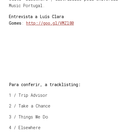
Music Portugal.
Entrevista a Luís Clara
Gomes
:
http://goo.gl/VMZl80
Para conferir, a tracklisting:
1 / Trip Advisor
2 / Take a Chance
3 / Things We Do
4 / Elsewhere