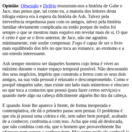
Opinião
:
Obsessão
e
Delírio
trouxeram-nos a história de Gabe e
Jace, mas penso que, tal como eu, a maioria dos leitores desta
trilogia estava era à espera da história de Ash. Talvez pela
irreverência respeituosa para com os amigos, talvez pela história
familiar obviamente complicada ou então porque de todos foi
sempre o que se mostrou mais esquivo em revelar mais de si. O que
é certo é que se o livro anterior, de Jace, não me agradou
minimamente, este soube compensar.
Fogo
é capaz de ser o livro
mais equilibrado dos três no que toca ao romance, ao erotismo e a
um enredo interessante.
Ash sempre mostrou ser daqueles homens cujo lema é viver ao
máximo durante o maior espaço temporal possível. Não descurando
dos seus negócios, império que construiu a ferros com os seus dois
amigos, na sua vida pessoal é relaxado e descomprometido. Como e
porquê ninguém sabe, mas existe um lado mais misterioso e obscuro
no que toca a contactos que possui (para fazer certos serviços) e
quando mete algo na cabeça dificilmente alguém lho tira da cabeça.
E quando Josie lhe aparece à frente, de forma inesperada e
contemplativa, ele dá o primeiro passo sem pensar. O problema é
que ela já possui uma coleira e ele, sem saber bem porquê, acabado
de a conhecer, confronta-a com isso. Acha que está ali deslocada,
que não combina com ela, que o homem que provavelmente lha
ofereceu nem sequer a conhece bem. Mas como pode ele conhecê-la