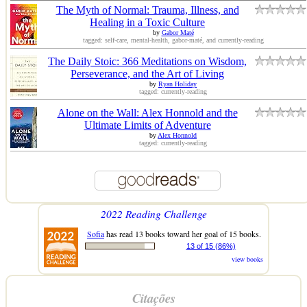
The Myth of Normal: Trauma, Illness, and
Healing in a Toxic Culture
by
Gabor Maté
tagged: self-care, mental-health, gabor-maté, and currently-reading
The Daily Stoic: 366 Meditations on Wisdom,
Perseverance, and the Art of Living
by
Ryan Holiday
tagged: currently-reading
Alone on the Wall: Alex Honnold and the
Ultimate Limits of Adventure
by
Alex Honnold
tagged: currently-reading
2022 Reading Challenge
Sofia
has read 13 books toward her goal of 15 books.
13 of 15 (86%)
view books
Citações