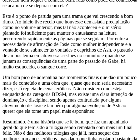
se acabou de se deparar com ela?
Este é o ponto de partida para uma trama que vai crescendo a bom
ritmo. Ao início tive receio que houvesse demasiada precipitação
como no volume anterior, mas tal não aconteceu e o mistério
plantado foi suficiente para manter o entusiasmo na leitura
percorrendo rapidamente as páginas que se seguiam. Por entre a
necessidade de afirmação de Josie como mulher independente e a
vontade de se submeter às vontades e caprichos de Ash, o passado
de ambos teima em atravessar-se-lhes no caminho e quando se
juntam as consequências de uma parte do passado de Gabe, há
muito esquecido, o sangue corre.
Um bom pico de adrenalina nos momentos finais que dão um pouco
mais de conteúdo a uma obra que, quase que nem seria necessário
dizer, está repleta de cenas eróticas. Não considero que esteja
enquadrado na categoria BDSM, mas existe uma clara intenção de
dominação e disciplina, sendo apenas contrariada por algum
atrevimento de Josie e também por alguma evolução de Ash ao
querer que ela tome um papel mais espontâneo.
Resumindo, é uma história que se lê bem, que faz um apanhado
geral do que tem sido a trilogia sendo rematada com mais um final
feliz. Não é das melhores trilogias que já li, nem sequer dos
melhores romances eróticos, mas dado que tinha gostado bastante da