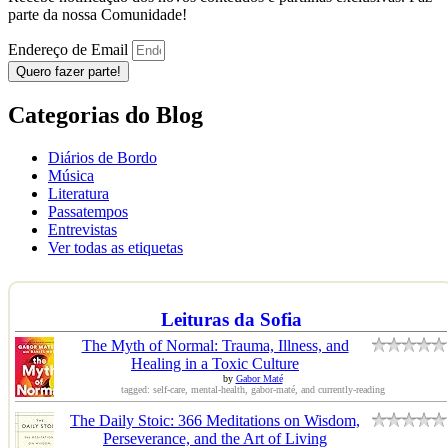
parte da nossa Comunidade!
Endereço de Email
Quero fazer parte!
Categorias do Blog
Diários de Bordo
Música
Literatura
Passatempos
Entrevistas
Ver todas as etiquetas
Leituras da Sofia
The Myth of Normal: Trauma, Illness, and
Healing in a Toxic Culture
by
Gabor Maté
tagged: self-care, mental-health, gabor-maté, and currently-reading
The Daily Stoic: 366 Meditations on Wisdom,
Perseverance, and the Art of Living