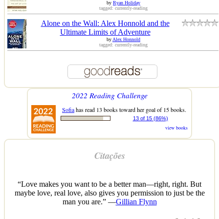
by
Ryan Holiday
tagged: currently-reading
Alone on the Wall: Alex Honnold and the
Ultimate Limits of Adventure
by
Alex Honnold
tagged: currently-reading
2022 Reading Challenge
Sofia
has read 13 books toward her goal of 15 books.
13 of 15 (86%)
view books
Citações
“Love makes you want to be a better man—right, right. But
maybe love, real love, also gives you permission to just be the
man you are.” —
Gillian Flynn