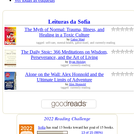
Ver todas as etiquetas
Leituras da Sofia
The Myth of Normal: Trauma, Illness, and
Healing in a Toxic Culture
by
Gabor Maté
tagged: self-care, mental-health, gabor-maté, and currently-reading
The Daily Stoic: 366 Meditations on Wisdom,
Perseverance, and the Art of Living
by
Ryan Holiday
tagged: currently-reading
Alone on the Wall: Alex Honnold and the
Ultimate Limits of Adventure
by
Alex Honnold
tagged: currently-reading
2022 Reading Challenge
Sofia
has read 13 books toward her goal of 15 books.
13 of 15 (86%)