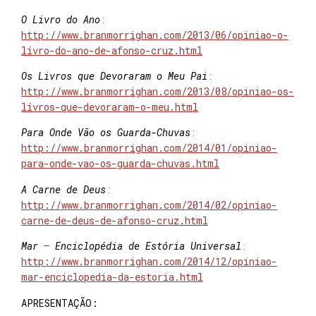
O Livro do Ano
:
http://www.branmorrighan.com/2013/06/opiniao-o-
livro-do-ano-de-afonso-cruz.html
Os Livros que Devoraram o Meu Pai
:
http://www.branmorrighan.com/2013/08/opiniao-os-
livros-que-devoraram-o-meu.html
Para Onde Vão os Guarda-Chuvas
:
http://www.branmorrighan.com/2014/01/opiniao-
para-onde-vao-os-guarda-chuvas.html
A Carne de Deus
:
http://www.branmorrighan.com/2014/02/opiniao-
carne-de-deus-de-afonso-cruz.html
Mar
–
Enciclopédia de Estória Universal
:
http://www.branmorrighan.com/2014/12/opiniao-
mar-enciclopedia-da-estoria.html
APRESENTAÇÃO: