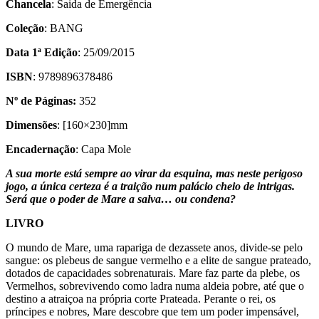
Chancela
: Saida de Emergência
Coleção
: BANG
Data 1ª Edição
: 25/09/2015
ISBN
: 9789896378486
Nº de Páginas:
352
Dimensões
: [160×230]mm
Encadernação
: Capa Mole
A sua morte está sempre ao virar da esquina, mas neste perigoso
jogo, a única certeza é a traição num palácio cheio de intrigas.
Será que o poder de Mare a salva… ou condena?
LIVRO
O mundo de Mare, uma rapariga de dezassete anos, divide-se pelo
sangue: os plebeus de sangue vermelho e a elite de sangue prateado,
dotados de capacidades sobrenaturais. Mare faz parte da plebe, os
Vermelhos, sobrevivendo como ladra numa aldeia pobre, até que o
destino a atraiçoa na própria corte Prateada. Perante o rei, os
príncipes e nobres, Mare descobre que tem um poder impensável,