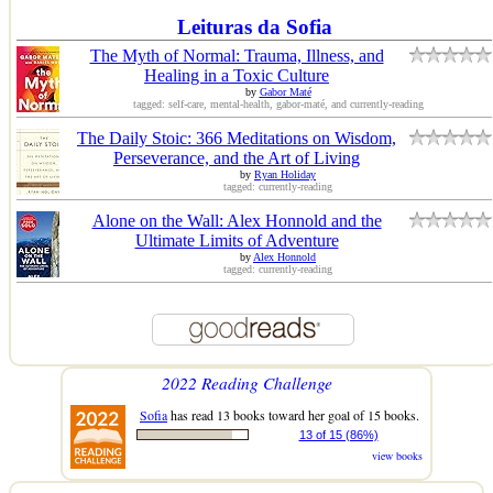
Leituras da Sofia
The Myth of Normal: Trauma, Illness, and
Healing in a Toxic Culture
by
Gabor Maté
tagged: self-care, mental-health, gabor-maté, and currently-reading
The Daily Stoic: 366 Meditations on Wisdom,
Perseverance, and the Art of Living
by
Ryan Holiday
tagged: currently-reading
Alone on the Wall: Alex Honnold and the
Ultimate Limits of Adventure
by
Alex Honnold
tagged: currently-reading
2022 Reading Challenge
Sofia
has read 13 books toward her goal of 15 books.
13 of 15 (86%)
view books