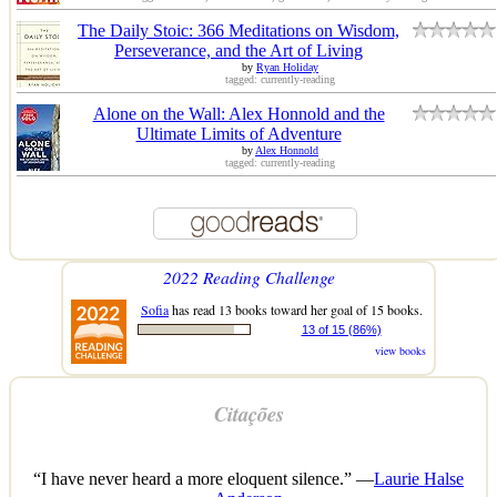
The Daily Stoic: 366 Meditations on Wisdom,
Perseverance, and the Art of Living
by
Ryan Holiday
tagged: currently-reading
Alone on the Wall: Alex Honnold and the
Ultimate Limits of Adventure
by
Alex Honnold
tagged: currently-reading
2022 Reading Challenge
Sofia
has read 13 books toward her goal of 15 books.
13 of 15 (86%)
view books
Citações
“I have never heard a more eloquent silence.” —
Laurie Halse