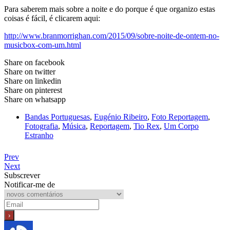
Para saberem mais sobre a noite e do porque é que organizo estas
coisas é fácil, é clicarem aqui:
http://www.branmorrighan.com/2015/09/sobre-noite-de-ontem-no-
musicbox-com-um.html
Share on facebook
Share on twitter
Share on linkedin
Share on pinterest
Share on whatsapp
Bandas Portuguesas
,
Eugénio Ribeiro
,
Foto Reportagem
,
Fotografia
,
Música
,
Reportagem
,
Tio Rex
,
Um Corpo
Estranho
Prev
Next
Subscrever
Notificar-me de