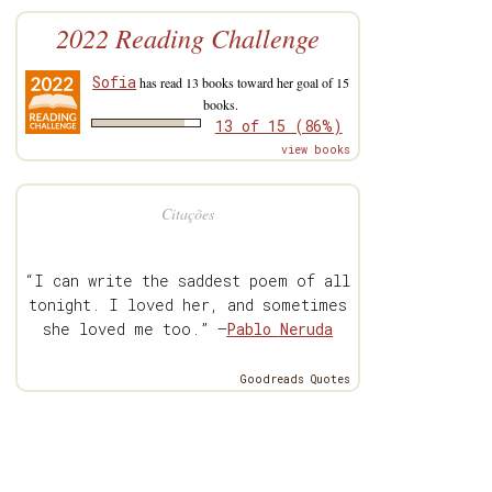
2022 Reading Challenge
Sofia
has read 13 books toward her goal of 15
books.
13 of 15 (86%)
view books
Citações
“I can write the saddest poem of all
tonight. I loved her, and sometimes
she loved me too.” —
Pablo Neruda
Goodreads Quotes