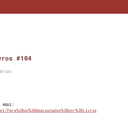
vros #104
ários
s aqui:
bel/Para%20os%20Apaixonados%20por%20Livros