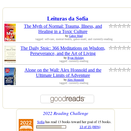
Leituras da Sofia
The Myth of Normal: Trauma, Illness, and
Healing in a Toxic Culture
by
Gabor Maté
tagged: self-care, mental-health, gabor-maté, and currently-reading
The Daily Stoic: 366 Meditations on Wisdom,
Perseverance, and the Art of Living
by
Ryan Holiday
tagged: currently-reading
Alone on the Wall: Alex Honnold and the
Ultimate Limits of Adventure
by
Alex Honnold
tagged: currently-reading
2022 Reading Challenge
Sofia
has read 13 books toward her goal of 15 books.
13 of 15 (86%)