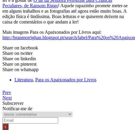
ler e a gostar de
O lar da Senhora Peregrine para Crianças
Peculiares, de Ransom Riggs
! Aquele rapazinho promete meter-se
em alguns trabalhos e as fotografias até agora estão muito boas. A
edição física é lindíssima. Boas leituras e se quiserem deixem na
caixa de comentários o que andam a ler!
Mais imagens Para os Apaixonados por Livros aqui:
http://branmorrighan.blogspot.pt/search/label/Para%20os%20Apai
Share on facebook
Share on twitter
Share on linkedin
Share on pinterest
Share on whatsapp
Literatura
,
Para os Apaixonados por Livros
Prev
Next
Subscrever
Notificar-me de