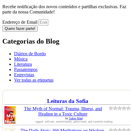
Recebe notificação dos novos conteúdos e partilhas exclusivas. Faz
parte da nossa Comunidade!
Endereço de Email
Quero fazer parte!
Categorias do Blog
Diários de Bordo
Música
Literatura
Passatempos
Entrevistas
Ver todas as etiquetas
Leituras da Sofia
The Myth of Normal: Trauma, Illness, and
Healing in a Toxic Culture
by
Gabor Maté
tagged: self-care, mental-health, gabor-maté, and currently-reading
The Daily Stoic: 366 Meditations on Wisdom,