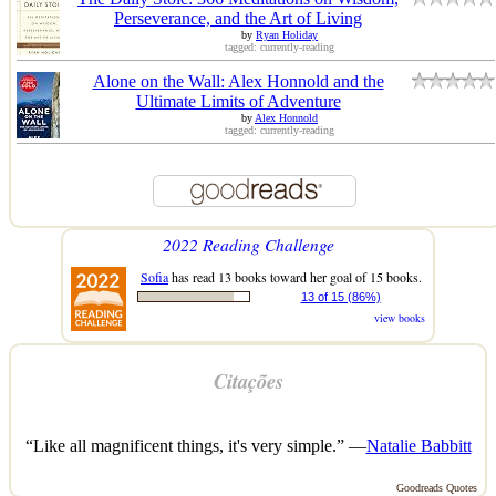
Perseverance, and the Art of Living
by
Ryan Holiday
tagged: currently-reading
Alone on the Wall: Alex Honnold and the
Ultimate Limits of Adventure
by
Alex Honnold
tagged: currently-reading
2022 Reading Challenge
Sofia
has read 13 books toward her goal of 15 books.
13 of 15 (86%)
view books
Citações
“Like all magnificent things, it's very simple.” —
Natalie Babbitt
Goodreads Quotes