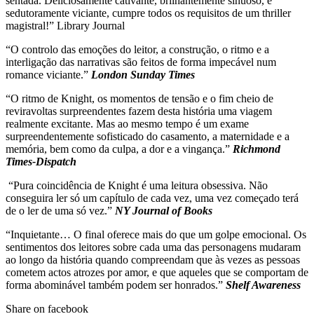
sentada. Deliciosamente cativante, brilhantemente sinuoso, e
sedutoramente viciante, cumpre todos os requisitos de um thriller
magistral!” Library Journal
“O controlo das emoções do leitor, a construção, o ritmo e a
interligação das narrativas são feitos de forma impecável num
romance viciante.”
London Sunday Times
“O ritmo de Knight, os momentos de tensão e o fim cheio de
reviravoltas surpreendentes fazem desta história uma viagem
realmente excitante. Mas ao mesmo tempo é um exame
surpreendentemente sofisticado do casamento, a maternidade e a
memória, bem como da culpa, a dor e a vingança.”
Richmond
Times-Dispatch
“Pura coincidência de Knight é uma leitura obsessiva. Não
conseguira ler só um capítulo de cada vez, uma vez começado terá
de o ler de uma só vez.”
NY Journal of Books
“Inquietante… O final oferece mais do que um golpe emocional. Os
sentimentos dos leitores sobre cada uma das personagens mudaram
ao longo da história quando compreendam que às vezes as pessoas
cometem actos atrozes por amor, e que aqueles que se comportam de
forma abominável também podem ser honrados.”
Shelf Awareness
Share on facebook