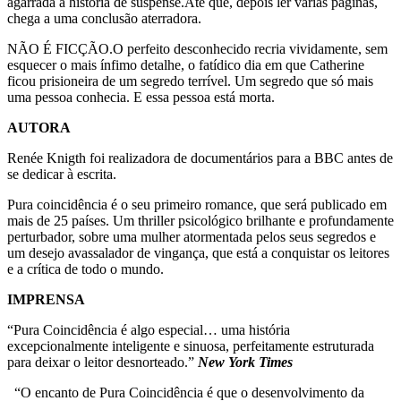
agarrada à história de suspense.Até que, depois ler várias páginas,
chega a uma conclusão aterradora.
NÃO É FICÇÃO.O perfeito desconhecido recria vividamente, sem
esquecer o mais ínfimo detalhe, o fatídico dia em que Catherine
ficou prisioneira de um segredo terrível. Um segredo que só mais
uma pessoa conhecia. E essa pessoa está morta.
AUTORA
Renée Knigth foi realizadora de documentários para a BBC antes de
se dedicar à escrita.
Pura coincidência é o seu primeiro romance, que será publicado em
mais de 25 países. Um thriller psicológico brilhante e profundamente
perturbador, sobre uma mulher atormentada pelos seus segredos e
um desejo avassalador de vingança, que está a conquistar os leitores
e a crítica de todo o mundo.
IMPRENSA
“Pura Coincidência é algo especial… uma história
excepcionalmente inteligente e sinuosa, perfeitamente estruturada
para deixar o leitor desnorteado.”
New York Times
“O encanto de Pura Coincidência é que o desenvolvimento da