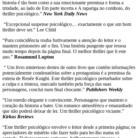
historia é tão bom como a sua emocionante premissa e forma a
trindade, ao lado de Em parte incerta e A rapariga no comboio, do
thriller psicológico.”
New York Daily News
“Excepcional suspense psicológico… exactamente o que um bom
thriller deve ser.” Lee Child
“Pura coincidência rouba furtivamente a atenção do leitor e o
mantem prisioneiro até o fim. Uma história pungente que ressoa
muito tempo depois da página final. O melhor thriller que li este
ano.”
Rosamund Lupton
“ Um livro misterioso dentro de outro livro que contém informações
potencialmente condenatórias sobre a protagonista é a premissa da
estreia de Renée Knight. Este thriller psicológico perturbador sobre
a culpa e a tristeza, marcado também pela força das suas
personagens, conclui num final chocante.”
Publishers Weekly
“Um enredo elegante e convincente. Personagens que mantem o
coração da historia a bater. Um romance atmosférico e emaranhado
que não poderá deixar de ler. Um thriller psicológico viciante.”
Kirkus Reviews
“Este thriller psicológico envolve o leitor desde a primeira página; os
apreciadores de mistério vão fazer tudo para ler-lho numa só