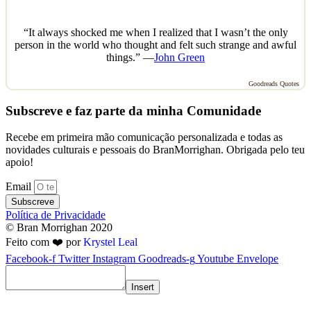
“It always shocked me when I realized that I wasn’t the only
person in the world who thought and felt such strange and awful
things.” —
John Green
Goodreads Quotes
Subscreve e faz parte da minha Comunidade
Recebe em primeira mão comunicação personalizada e todas as
novidades culturais e pessoais do BranMorrighan. Obrigada pelo teu
apoio!
Email
Subscreve
Política de Privacidade
© Bran Morrighan 2020
Feito com ❤️ por
Krystel Leal
Facebook-f
Twitter
Instagram
Goodreads-g
Youtube
Envelope
Insert