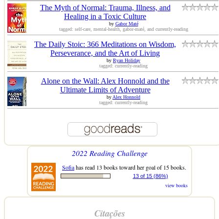
The Myth of Normal: Trauma, Illness, and
Healing in a Toxic Culture
by
Gabor Maté
tagged: self-care, mental-health, gabor-maté, and currently-reading
The Daily Stoic: 366 Meditations on Wisdom,
Perseverance, and the Art of Living
by
Ryan Holiday
tagged: currently-reading
Alone on the Wall: Alex Honnold and the
Ultimate Limits of Adventure
by
Alex Honnold
tagged: currently-reading
2022 Reading Challenge
Sofia
has read 13 books toward her goal of 15 books.
13 of 15 (86%)
view books
Citações