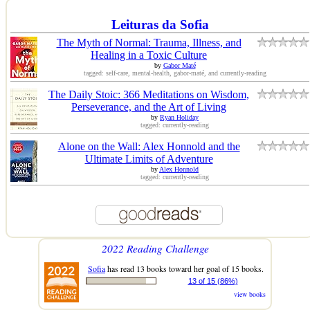
Leituras da Sofia
The Myth of Normal: Trauma, Illness, and
Healing in a Toxic Culture
by
Gabor Maté
tagged: self-care, mental-health, gabor-maté, and currently-reading
The Daily Stoic: 366 Meditations on Wisdom,
Perseverance, and the Art of Living
by
Ryan Holiday
tagged: currently-reading
Alone on the Wall: Alex Honnold and the
Ultimate Limits of Adventure
by
Alex Honnold
tagged: currently-reading
2022 Reading Challenge
Sofia
has read 13 books toward her goal of 15 books.
13 of 15 (86%)
view books