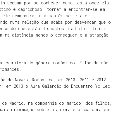
uth acabam por se conhecer numa festa onde ela
stino é caprichoso, tornam a encontrar-se em
e ele demonstra, ela mantém-se fria e
ando numa relação que acaba por desvendar que o
enso do que estão dispostos a admitir. Tentam
em na distância menos o conseguem e a atracção
ca escritora do género romântico. Filha de mãe
romances.
ña de Novela Romántica; em 2010, 2011 e 2012
m; em 2013 o Aura Galardão do Encuentro Yo Leo
 de Madrid, na companhia do marido, dos filhos,
mais informação sobre a autora e a sua obra em