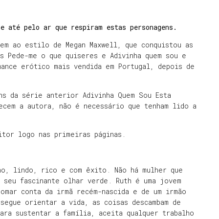
ne até pelo ar que respiram estas personagens.
em ao estilo de Megan Maxwell, que conquistou as
as Pede-me o que quiseres e Adivinha quem sou e
mance erótico mais vendida em Portugal, depois de
ns da série anterior Adivinha Quem Sou Esta
ecem a autora, não é necessário que tenham lido a
itor logo nas primeiras páginas.
ho, lindo, rico e com êxito. Não há mulher que
o seu fascinante olhar verde. Ruth é uma jovem
tomar conta da irmã recém-nascida e de um irmão
segue orientar a vida, as coisas descambam de
ara sustentar a família, aceita qualquer trabalho