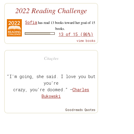
2022 Reading Challenge
Sofia
has read 13 books toward her goal of 15
books.
13 of 15 (86%)
view books
Citações
“I'm going, she said. I love you but
you're
crazy, you're doomed.” —
Charles
Bukowski
Goodreads Quotes