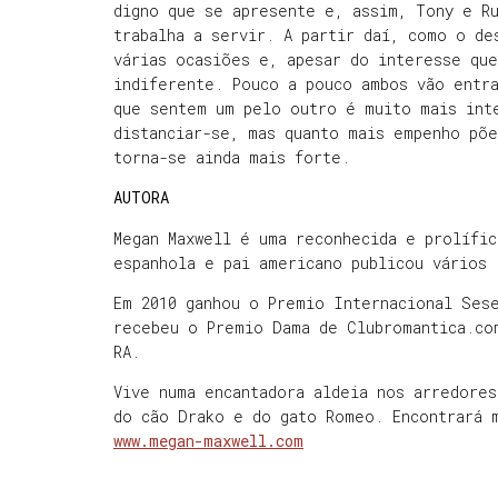
digno que se apresente e, assim, Tony e R
trabalha a servir. A partir daí, como o de
várias ocasiões e, apesar do interesse qu
indiferente. Pouco a pouco ambos vão entr
que sentem um pelo outro é muito mais int
distanciar-se, mas quanto mais empenho põ
torna-se ainda mais forte.
AUTORA
Megan Maxwell é uma reconhecida e prolífi
espanhola e pai americano publicou vários 
Em 2010 ganhou o Premio Internacional Sese
recebeu o Premio Dama de Clubromantica.co
RA.
Vive numa encantadora aldeia nos arredores
do cão Drako e do gato Romeo. Encontrará 
www.megan-maxwell.com