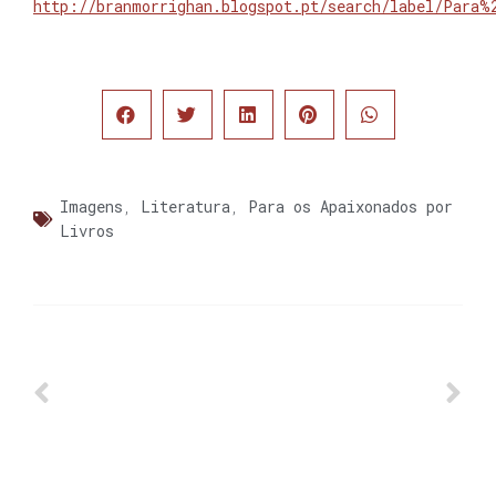
http://branmorrighan.blogspot.pt/search/label/Para%
Imagens
,
Literatura
,
Para os Apaixonados por
Livros