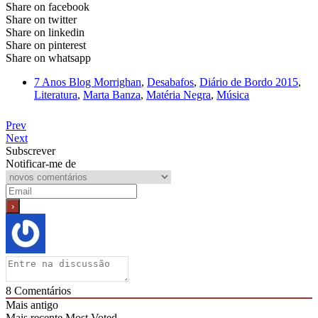
Share on facebook
Share on twitter
Share on linkedin
Share on pinterest
Share on whatsapp
7 Anos Blog Morrighan
,
Desabafos
,
Diário de Bordo 2015
,
Literatura
,
Marta Banza
,
Matéria Negra
,
Música
Prev
Next
Subscrever
Notificar-me de
8
Comentários
Mais antigo
Mais recente
Most Voted