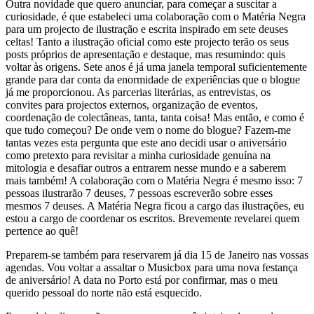
Outra novidade que quero anunciar, para começar a suscitar a
curiosidade, é que estabeleci uma colaboração com o Matéria Negra
para um projecto de ilustração e escrita inspirado em sete deuses
celtas! Tanto a ilustração oficial como este projecto terão os seus
posts próprios de apresentação e destaque, mas resumindo: quis
voltar às origens. Sete anos é já uma janela temporal suficientemente
grande para dar conta da enormidade de experiências que o blogue
já me proporcionou. As parcerias literárias, as entrevistas, os
convites para projectos externos, organização de eventos,
coordenação de colectâneas, tanta, tanta coisa! Mas então, e como é
que tudo começou? De onde vem o nome do blogue? Fazem-me
tantas vezes esta pergunta que este ano decidi usar o aniversário
como pretexto para revisitar a minha curiosidade genuína na
mitologia e desafiar outros a entrarem nesse mundo e a saberem
mais também! A colaboração com o Matéria Negra é mesmo isso: 7
pessoas ilustrarão 7 deuses, 7 pessoas escreverão sobre esses
mesmos 7 deuses. A Matéria Negra ficou a cargo das ilustrações, eu
estou a cargo de coordenar os escritos. Brevemente revelarei quem
pertence ao quê!
Preparem-se também para reservarem já dia 15 de Janeiro nas vossas
agendas. Vou voltar a assaltar o Musicbox para uma nova festança
de aniversário! A data no Porto está por confirmar, mas o meu
querido pessoal do norte não está esquecido.