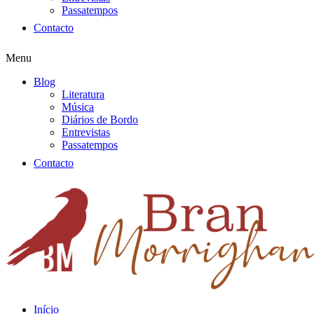
Passatempos
Contacto
Menu
Blog
Literatura
Música
Diários de Bordo
Entrevistas
Passatempos
Contacto
Início