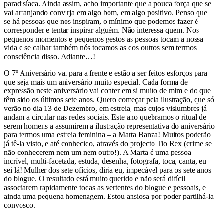
paradisíaca. Ainda assim, acho importante que a pouca força que se
vai arranjando convirja em algo bom, em algo positivo. Penso que
se há pessoas que nos inspiram, o mínimo que podemos fazer é
corresponder e tentar inspirar alguém. Não interessa quem. Nos
pequenos momentos e pequenos gestos as pessoas tocam a nossa
vida e se calhar também nós tocamos as dos outros sem termos
consciência disso. Adiante…!
O 7º Aniversário vai para a frente e estão a ser feitos esforços para
que seja mais um aniversário muito especial. Cada forma de
expressão neste aniversário vai conter em si muito de mim e do que
têm sido os últimos sete anos. Quero começar pela ilustração, que só
verão no dia 13 de Dezembro, em estreia, mas cujos vislumbres já
andam a circular nas redes sociais. Este ano quebramos o ritual de
serem homens a assumirem a ilustração representativa do aniversário
para termos uma estreia feminina – a Marta Banza! Muitos poderão
já tê-la visto, e até conhecido, através do projecto Tio Rex (crime se
não conhecerem nem um nem outro!). A Marta é uma pessoa
incrível, multi-facetada, estuda, desenha, fotografa, toca, canta, eu
sei lá! Mulher dos sete ofícios, diria eu, impecável para os sete anos
do blogue. O resultado está muito querido e não será difícil
associarem rapidamente todas as vertentes do blogue e pessoais, e
ainda uma pequena homenagem. Estou ansiosa por poder partilhá-la
convosco.