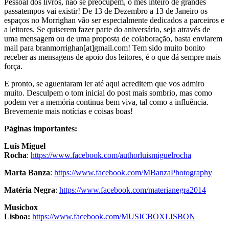
Pessoal dos livros, não se preocupem, o mês inteiro de grandes
passatempos vai existir! De 13 de Dezembro a 13 de Janeiro os
espaços no Morrighan vão ser especialmente dedicados a parceiros e
a leitores. Se quiserem fazer parte do aniversário, seja através de
uma mensagem ou de uma proposta de colaboração, basta enviarem
mail para branmorrighan[at]gmail.com! Tem sido muito bonito
receber as mensagens de apoio dos leitores, é o que dá sempre mais
força.
E pronto, se aguentaram ler até aqui acreditem que vos admiro
muito. Desculpem o tom inicial do post mais sombrio, mas como
podem ver a memória continua bem viva, tal como a influência.
Brevemente mais notícias e coisas boas!
Páginas importantes:
Luís Miguel
Rocha
:
https://www.facebook.com/authorluismiguelrocha
Marta Banza
:
https://www.facebook.com/MBanzaPhotography
Matéria Negra
:
https://www.facebook.com/materianegra2014
Musicbox
Lisboa:
https://www.facebook.com/MUSICBOXLISBON