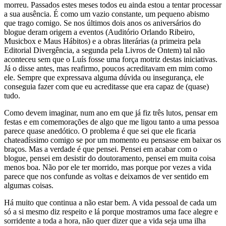
morreu. Passados estes meses todos eu ainda estou a tentar processar
a sua ausência. É como um vazio constante, um pequeno abismo
que trago comigo. Se nos últimos dois anos os aniversários do
blogue deram origem a eventos (Auditório Orlando Ribeiro,
Musicbox e Maus Hábitos) e a obras literárias (a primeira pela
Editorial Divergência, a segunda pela Livros de Ontem) tal não
aconteceu sem que o Luís fosse uma força motriz destas iniciativas.
Já o disse antes, mas reafirmo, poucos acreditavam em mim como
ele. Sempre que expressava alguma dúvida ou insegurança, ele
conseguia fazer com que eu acreditasse que era capaz de (quase)
tudo.
Como devem imaginar, num ano em que já fiz três lutos, pensar em
festas e em comemorações de algo que me ligou tanto a uma pessoa
parece quase anedótico. O problema é que sei que ele ficaria
chateadíssimo comigo se por um momento eu pensasse em baixar os
braços. Mas a verdade é que pensei. Pensei em acabar com o
blogue, pensei em desistir do doutoramento, pensei em muita coisa
menos boa. Não por ele ter morrido, mas porque por vezes a vida
parece que nos confunde as voltas e deixamos de ver sentido em
algumas coisas.
Há muito que continua a não estar bem. A vida pessoal de cada um
só a si mesmo diz respeito e lá porque mostramos uma face alegre e
sorridente a toda a hora, não quer dizer que a vida seja uma ilha