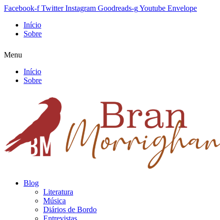
Facebook-f
Twitter
Instagram
Goodreads-g
Youtube
Envelope
Início
Sobre
Menu
Início
Sobre
Blog
Literatura
Música
Diários de Bordo
Entrevistas