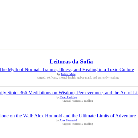
Leituras da Sofia
The Myth of Normal: Trauma, Illness, and Healing in a Toxic Culture
by
Gabor Maté
tagged: self-care, mental-health, gabor-maté, and currently-reading
ily Stoic: 366 Meditations on Wisdom, Perseverance, and the Art of Li
by
Ryan Holiday
tagged: currently-reading
lone on the Wall: Alex Honnold and the Ultimate Limits of Adventure
by
Alex Honnold
tagged: currently-reading