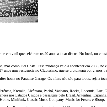
te em vinil que celebram os 20 anos a tocar discos. No local, ou em st
e, mas como Del Costa. Essa mudança veio a acontecer em 2008, no ent
 17 anos uma residência no Clubíssimo, que se prolongará por 2 anos tr
after hours no Paradise Garage. Os afters não são para todos, seja a to
eferência, Kremlin, Alcântara, Pachá, Vaticano, Rocks, Locomia, Lux, Ga
rnées nos Estados Unidos e passagens pelo Brasil, Argentina, Espanha
r Home, Minifunk, Classic Music Company, Music for Freaks e Bloop.