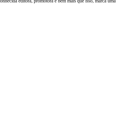
conhecida editora, promotora e bem mais que isso, marca uma