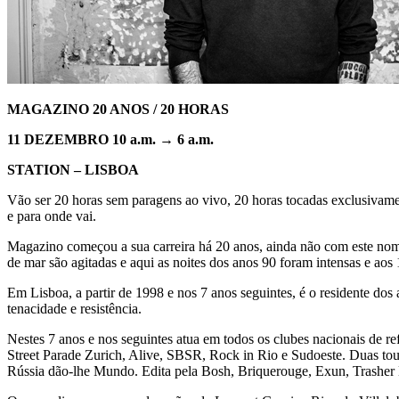
MAGAZINO 20 ANOS / 20 HORAS
11 DEZEMBRO 10 a.m. → 6 a.m.
STATION – LISBOA
Vão ser 20 horas sem paragens ao vivo, 20 horas tocadas exclusivamen
e para onde vai.
Magazino começou a sua carreira há 20 anos, ainda não com este nom
de mar são agitadas e aqui as noites dos anos 90 foram intensas e aos
Em Lisboa, a partir de 1998 e nos 7 anos seguintes, é o residente dos 
tenacidade e resistência.
Nestes 7 anos e nos seguintes atua em todos os clubes nacionais de r
Street Parade Zurich, Alive, SBSR, Rock in Rio e Sudoeste. Duas tou
Rússia dão-lhe Mundo. Edita pela Bosh, Briquerouge, Exun, Trashe