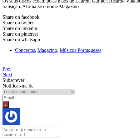
Os seus discos ecoam pelas mãos de Laurent Garnier, Ricardo Villalo
transição. Afirma-se o nome Magazino
Share on facebook
Share on twitter
Share on linkedin
Share on pinterest
Share on whatsapp
Concertos
,
Magazino
,
Músicos Portugueses
Prev
Next
Subscrever
Notificar-me de