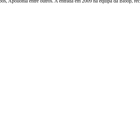
bos, Apollonia entre outros. A entrada em 2009 na equipa da Bloop, re