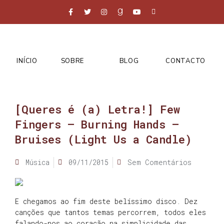
INÍCIO
SOBRE
BLOG
CONTACTO
[Queres é (a) Letra!] Few
Fingers – Burning Hands –
Bruises (Light Us a Candle)
Música
09/11/2015
Sem Comentários
E chegamos ao fim deste belíssimo disco. Dez
canções que tantos temas percorrem, todos eles
falando-nos ao coração na simplicidade das