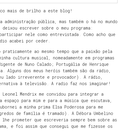
uco mais de brilho a este blog!
a administração pública, mas também o há no mundo
e deixou escrever sobre o meu programa:
participar nele como entrevistada. Como acho que
ódio acabei por ceder.
o praticamente ao mesmo tempo que a paixão pela
minha cultura musical, nomeadamente em programas
digente de Nuno Calado; Portugália de Henrique
ra. Alguns dos meus heróis também são da rádio,
u lado irreverente e provocador). A rádio,
ernativa à televisão. A radio faz nos imaginar!
 Leonel Mendrix me convidou para integrar a
a espaço para mim e para a música que escutava,
ubornei a minha prima Elsa Poderosa para me
gredos de família é tramado). A Débora Umbelino
e lhe prometer que escreveria sempre bem sobre as
ama, e foi assim que consegui que me fizesse os