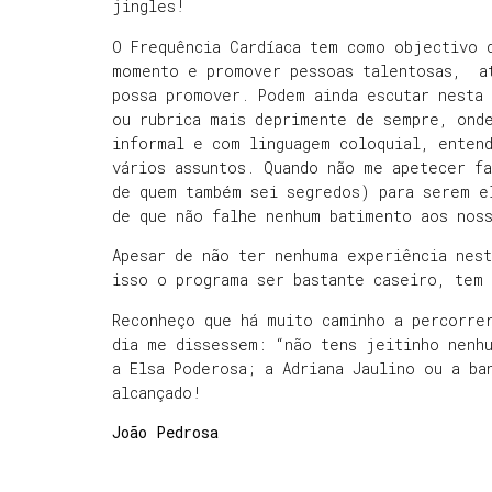
jingles!
O Frequência Cardíaca tem como objectivo d
momento e promover pessoas talentosas, at
possa promover. Podem ainda escutar nesta 
ou rubrica mais deprimente de sempre, ond
informal e com linguagem coloquial, enten
vários assuntos. Quando não me apetecer f
de quem também sei segredos) para serem e
de que não falhe nenhum batimento aos nos
Apesar de não ter nenhuma experiência nes
isso o programa ser bastante caseiro, tem 
Reconheço que há muito caminho a percorre
dia me dissessem: “não tens jeitinho nenhu
a Elsa Poderosa; a Adriana Jaulino ou a ba
alcançado!
João Pedrosa