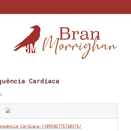
quência Cardíaca
s
equência-Cardíaca-1109585775720375/