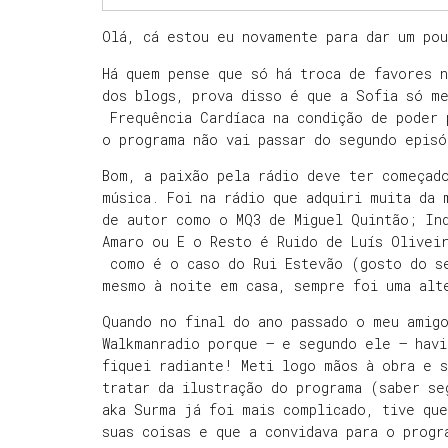
Olá, cá estou eu novamente para dar um po
Há quem pense que só há troca de favores n
dos blogs, prova disso é que a Sofia só m
Frequência Cardíaca na condição de poder 
o programa não vai passar do segundo epis
Bom, a paixão pela rádio deve ter começad
música. Foi na rádio que adquiri muita da 
de autor como o MQ3 de Miguel Quintão; In
Amaro ou E o Resto é Ruido de Luís Olivei
como é o caso do Rui Estevão (gosto do se
mesmo à noite em casa, sempre foi uma alt
Quando no final do ano passado o meu amigo
Walkmanradio porque – e segundo ele – havi
fiquei radiante! Meti logo mãos à obra e s
tratar da ilustração do programa (saber se
aka Surma já foi mais complicado, tive qu
suas coisas e que a convidava para o progr