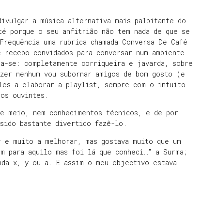
ivulgar a música alternativa mais palpitante do
é porque o seu anfitrião não tem nada de que se
Frequência uma rubrica chamada Conversa De Café
e recebo convidados para conversar num ambiente
da-se: completamente corriqueira e javarda, sobre
azer nenhum vou subornar amigos de bom gosto (e
les a elaborar a playlist, sempre com o intuito
sos ouvintes.
te meio, nem conhecimentos técnicos, e de por
sido bastante divertido fazê-lo.
r e muito a melhorar, mas gostava muito que um
m para aquilo mas foi lá que conheci…” a Surma;
nda x, y ou a. E assim o meu objectivo estava