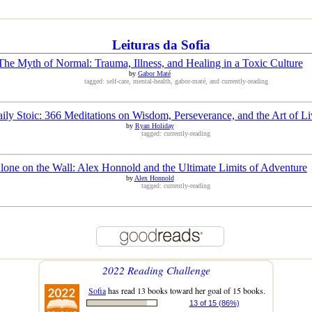
Leituras da Sofia
The Myth of Normal: Trauma, Illness, and Healing in a Toxic Culture
by
Gabor Maté
tagged: self-care, mental-health, gabor-maté, and currently-reading
ily Stoic: 366 Meditations on Wisdom, Perseverance, and the Art of Li
by
Ryan Holiday
tagged: currently-reading
lone on the Wall: Alex Honnold and the Ultimate Limits of Adventure
by
Alex Honnold
tagged: currently-reading
2022 Reading Challenge
Sofia
has read 13 books toward her goal of 15 books.
13 of 15 (86%)