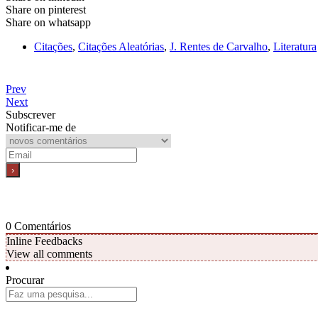
Share on pinterest
Share on whatsapp
Citações
,
Citações Aleatórias
,
J. Rentes de Carvalho
,
Literatura
Prev
Next
Subscrever
Notificar-me de
0
Comentários
Inline Feedbacks
View all comments
Procurar