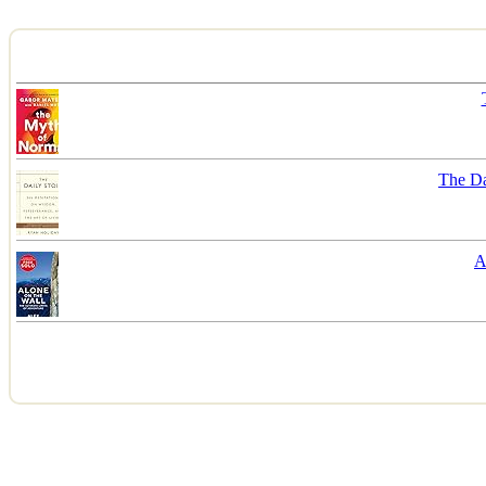
The Da
A