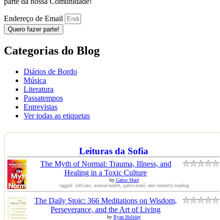
parte da nossa Comunidade!
Endereço de Email
Quero fazer parte!
Categorias do Blog
Diários de Bordo
Música
Literatura
Passatempos
Entrevistas
Ver todas as etiquetas
Leituras da Sofia
The Myth of Normal: Trauma, Illness, and
Healing in a Toxic Culture
by
Gabor Maté
tagged: self-care, mental-health, gabor-maté, and currently-reading
The Daily Stoic: 366 Meditations on Wisdom,
Perseverance, and the Art of Living
by
Ryan Holiday