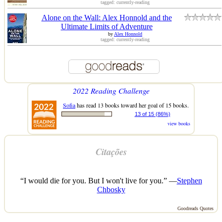
tagged: currently-reading
Alone on the Wall: Alex Honnold and the
Ultimate Limits of Adventure
by
Alex Honnold
tagged: currently-reading
2022 Reading Challenge
Sofia
has read 13 books toward her goal of 15 books.
13 of 15 (86%)
view books
Citações
“I would die for you. But I won't live for you.” —
Stephen
Chbosky
Goodreads Quotes