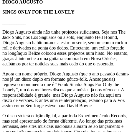
DIOGO AUGUSTO
SINGS ONLY FOR THE LONELY
__________
Diogo Augusto ainda não tinha projectos suficientes. Seja nos The
Jack Shits, nos Los Saguaros ou a solo, enquanto Hell Hound,
Diogo Augusto habituou-nos a estar presente, sempre com o rock n
roll e derivados na ponta dos dedos. Entretanto, um exílio forçado
no longínquo Belize colocou esses projectos num hiato. No entanto,
graças à internet e a uma guitarra comprada em Nova Orleães,
acabámos por ter notícias suas mais cedo do que o esperado.
Agora em nome próprio, Diogo Augusto (que o ano passado deram-
nos já um disco duplo em formato gótico-folk, Anosognosia)
regrava o monumento que é “Frank Sinatra Sings For Only the
Lonely”, um dos melhores discos que a música já nos ofereceu. A
responsabilidade é grande, mas Diogo Augusto não faz aqui um
disco de versões. É antes uma reinterpretação, estando para A Voz
assim como Seu Jorge esteve para David Bowie.
O disco só terá edição digital, a partir da Experimentáculo Records,
mas será apresentado de forma diferente. Ao longo das próximas
semanas, sete sites musicais nacionais aliaram-se ao lançamento e
apresentarão em exclusivo dois temas. Ou seja, todas as terças e