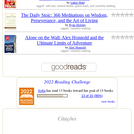
by
Gabor Maté
tagged: self-care, mental-health, gabor-maté, and currently-reading
The Daily Stoic: 366 Meditations on Wisdom,
Perseverance, and the Art of Living
by
Ryan Holiday
tagged: currently-reading
Alone on the Wall: Alex Honnold and the
Ultimate Limits of Adventure
by
Alex Honnold
tagged: currently-reading
2022 Reading Challenge
Sofia
has read 13 books toward her goal of 15 books.
13 of 15 (86%)
view books
Citações